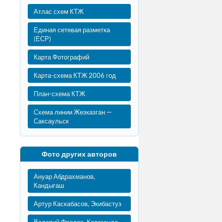
Атлас схем КТЖ
Единая сетевая разметка
(ЕСР)
Карта Фотографий
Карта-схема КТЖ 2006 год
План-схема КТЖ
Схема линии Жезказган —
Саксаульск
Фото других авторов
Ануар Абдрахманов,
Кандыгаш
Артур Каскабасов, Экибастуз