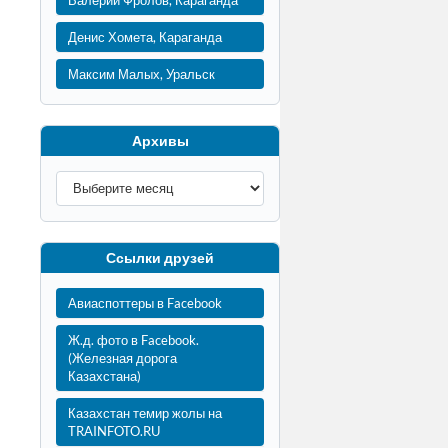
Валерий Фролов, Караганда
Денис Хомета, Караганда
Максим Малых, Уральск
Архивы
Ссылки друзей
Авиаспоттеры в Facebook
Ж.д. фото в Facebook.
(Железная дорога
Казахстана)
Казахстан темир жолы на
TRAINFOTO.RU