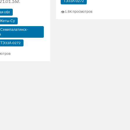
21.01.16г.
ТЭ33А-0272
👁
1.8K просмотров
ая обл
- Жеты-Су
 Семипалатинск -
а
ТЭ33А-0272
мотров