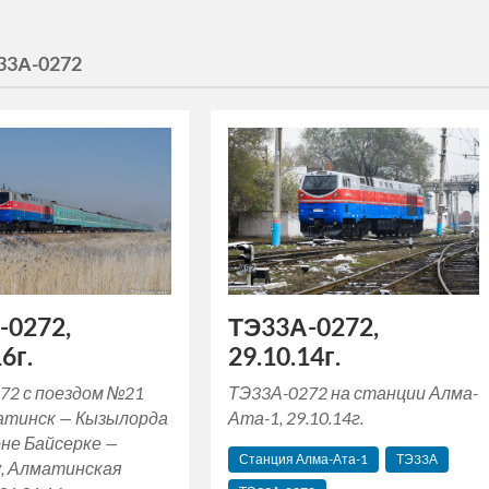
33А-0272
-0272,
ТЭ33А-0272,
6г.
29.10.14г.
72 с поездом №21
ТЭ33А-0272 на станции Алма-
тинск — Кызылорда
Ата-1, 29.10.14г.
оне Байсерке —
Станция Алма-Ата-1
ТЭ33А
, Алматинская