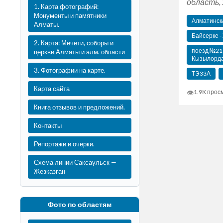
область, 
1. Карта фотографий:
Монументы и памятники
Алматинск
Алматы.
Байсерке 
2. Карта: Мечети, соборы и
поезд №21
церкви Алматы и алм. области
Кызылорд
3. Фотографии на карте.
ТЭ33А
Карта сайта
👁
1.9K прос
Книга отзывов и предложений.
Контакты
Репортажи и очерки.
Схема линии Саксаульск —
Жезказган
Фото по областям