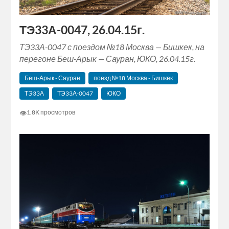
ТЭ33А-0047, 26.04.15г.
ТЭ33А-0047 с поездом №18 Москва — Бишкек, на
перегоне Беш-Арык — Сауран, ЮКО, 26.04.15г.
Беш-Арык - Сауран
поезд №18 Москва - Бишкек
ТЭ33А
ТЭ33А-0047
ЮКО
👁
1.8K просмотров