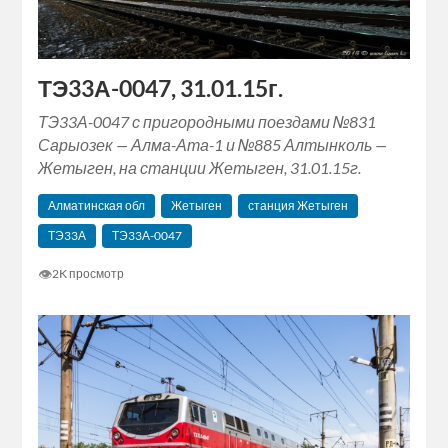
ТЭ33А-0047, 31.01.15г.
ТЭ33А-0047 с пригородными поездами №831
Сарыозек — Алма-Ата-1 и №885 Алтынколь —
Жетыген, на станции Жетыген, 31.01.15г.
Алматинская обл
Жетыген
станция Жетыген
ТЭ33А
ТЭ33А-0047
👁
2K просмотр