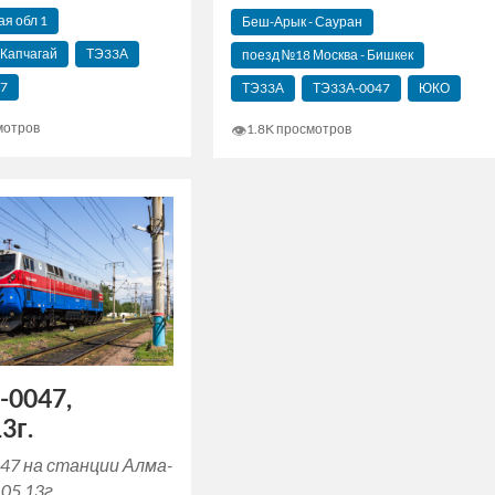
я‬ обл 1
Беш-Арык - Сауран
 Капчагай
ТЭ33А
поезд №18 Москва - Бишкек
7
ТЭ33А
ТЭ33А-0047
ЮКО
мотров
👁
1.8K просмотров
-0047,
3г.
47 на станции Алма-
05.13г.