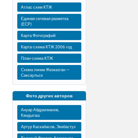
Атлас схем КТЖ
Единая сетевая разметка
(ЕСР)
Карта Фотографий
Карта-схема КТЖ 2006 год
План-схема КТЖ
Схема линии Жезказган —
Саксаульск
Фото других авторов
Ануар Абдрахманов,
Кандыгаш
Артур Каскабасов, Экибастуз