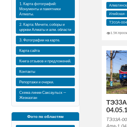
1. Карта фотографий:
Алматинска
Монументы и памятники
Илийская -
Алматы.
ТЭ33А-004
2. Карта: Мечети, соборы и
церкви Алматы и алм. области
👁
1.5K прос
3. Фотографии на карте.
Карта сайта
Книга отзывов и предложений.
Контакты
Репортажи и очерки.
Схема линии Саксаульск —
Жезказган
ТЭ33А
04.05.1
Фото по областям
ТЭ33А-00
Ата-1, 04.