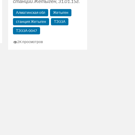
станции Жетыген, 31.01.15г.
Алматинская обл
Жетыген
станция Жетыген
ТЭ33А
ТЭ33А-0047
👁
2K просмотров