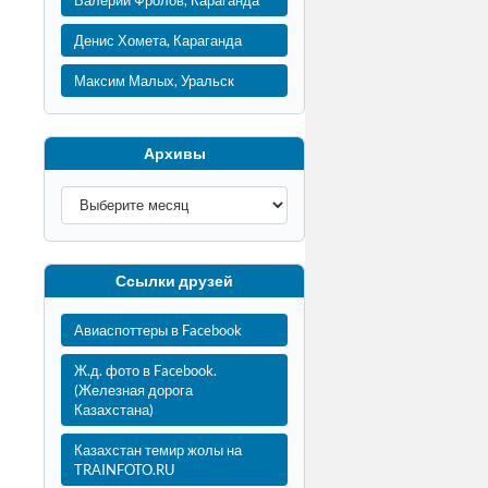
Валерий Фролов, Караганда
Денис Хомета, Караганда
Максим Малых, Уральск
Архивы
Ссылки друзей
Авиаспоттеры в Facebook
Ж.д. фото в Facebook.
(Железная дорога
Казахстана)
Казахстан темир жолы на
TRAINFOTO.RU