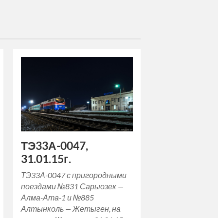
ТЭ33А-0047,
31.01.15г.
ТЭ33А-0047 с пригородными
поездами №831 Сарыозек —
Алма-Ата-1 и №885
Алтынколь — Жетыген, на