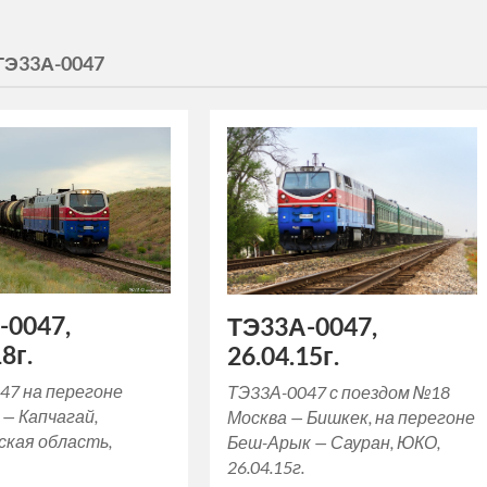
ТЭ33А-0047
-0047,
ТЭ33А-0047,
8г.
26.04.15г.
47 на перегоне
ТЭ33А-0047 с поездом №18
 — Капчагай,
Москва — Бишкек, на перегоне
кая область,
Беш-Арык — Сауран, ЮКО,
26.04.15г.