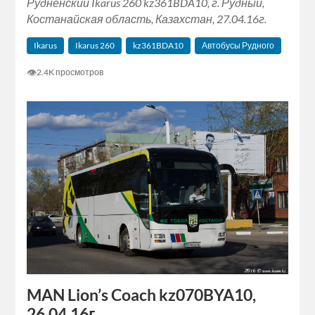
Рудненский Ikarus 260 kz361BDA10, г. Рудный,
Костанайская область, Казахстан, 27.04.16г.
Ikarus
Ikarus 260
kz361BDA10
Автобусы Рудного
👁
2.4K просмотров
MAN Lion’s Coach kz070BYA10,
26.04.16г.