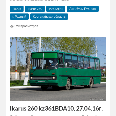
Ikarus
Ikarus 260
P956ZEM
Автобусы Рудного
г. Рудный
Костанайская область
👁
3.2K просмотров
Ikarus 260 kz361BDA10, 27.04.16г.