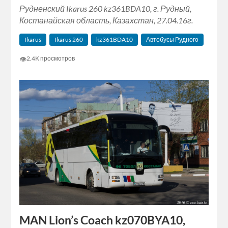
Рудненский Ikarus 260 kz361BDA10, г. Рудный,
Костанайская область, Казахстан, 27.04.16г.
Ikarus
Ikarus 260
kz361BDA10
Автобусы Рудного
👁
2.4K просмотров
MAN Lion’s Coach kz070BYA10,