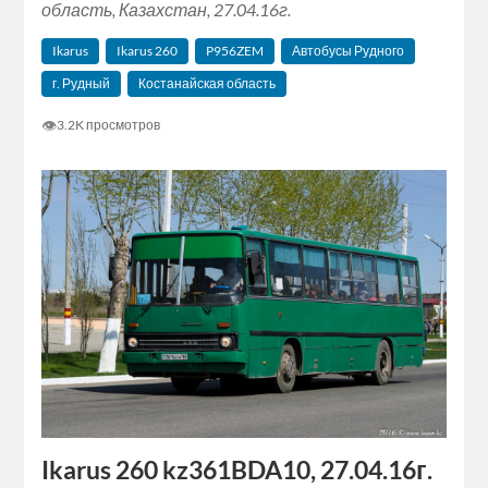
область, Казахстан, 27.04.16г.
Ikarus
Ikarus 260
P956ZEM
Автобусы Рудного
г. Рудный
Костанайская область
👁
3.2K просмотров
Ikarus 260 kz361BDA10, 27.04.16г.