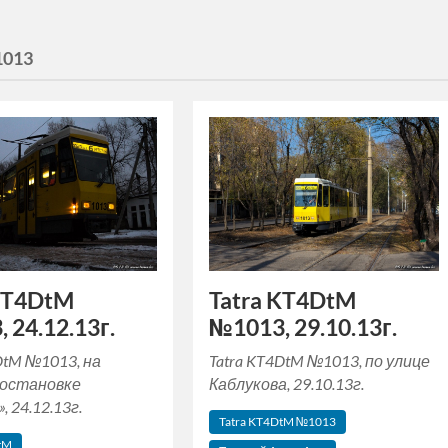
1013
 KT4DtM
Tatra KT4DtM
 24.12.13г.
№1013, 29.10.13г.
DtM №1013, на
Tatra KT4DtM №1013, по улице
 остановке
Каблукова, 29.10.13г.
 24.12.13г.
Tatra KT4DtM №1013
tM