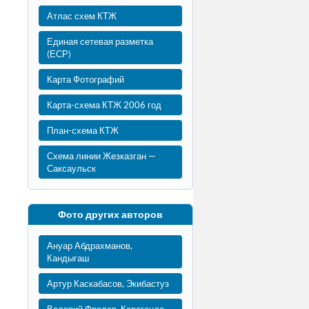
Атлас схем КТЖ
Единая сетевая разметка
(ЕСР)
Карта Фотографий
Карта-схема КТЖ 2006 год
План-схема КТЖ
Схема линии Жезказган —
Саксаульск
Фото других авторов
Ануар Абдрахманов,
Кандыгаш
Артур Каскабасов, Экибастуз