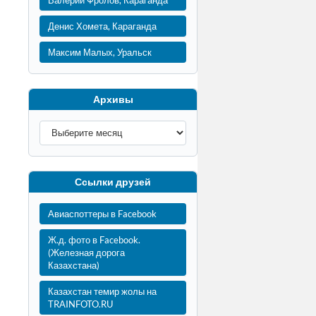
Валерий Фролов, Караганда
Денис Хомета, Караганда
Максим Малых, Уральск
Архивы
Ссылки друзей
Авиаспоттеры в Facebook
Ж.д. фото в Facebook.
(Железная дорога
Казахстана)
Казахстан темир жолы на
TRAINFOTO.RU