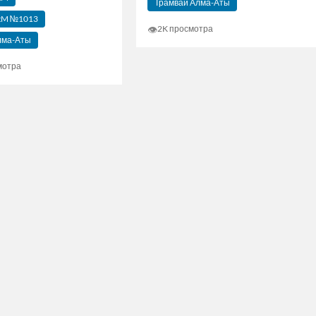
Трамвай Алма-Аты
DtM №1013
👁
2K просмотра
лма-Аты
мотра