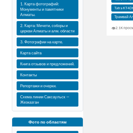
1. Карта фотографий:
Tatra KT4
Монументы и памятники
Алматы.
Трамвай А
2. Карта: Мечети, соборы и
👁
2.1K прос
церкви Алматы и алм. области
3. Фотографии на карте.
Карта сайта
Книга отзывов и предложений.
Контакты
Репортажи и очерки.
Схема линии Саксаульск —
Жезказган
Фото по областям