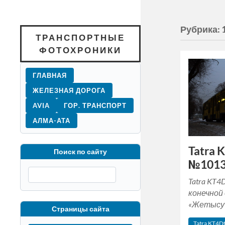
Рубрика:
ТРАНСПОРТНЫЕ
ФОТОХРОНИКИ
ГЛАВНАЯ
ЖЕЛЕЗНАЯ ДОРОГА
AVIA
ГОР. ТРАНСПОРТ
АЛМА-АТА
Tatra
Поиск по сайту
№1013,
Tatra KT4
конечной
«Жетысу»,
Страницы сайта
Tatra KT4D