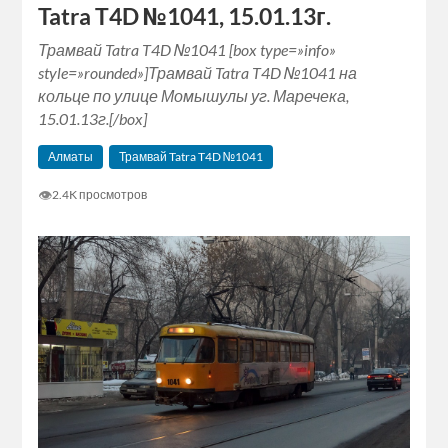
Tatra T4D №1041, 15.01.13г.
Трамвай Tatra T4D №1041 [box type=»info»
style=»rounded»]Трамвай Tatra T4D №1041 на
кольце по улице Момышулы уг. Маречека,
15.01.13г.[/box]
Алматы
Трамвай Tatra T4D №1041
👁
2.4K просмотров