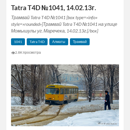
Tatra T4D №1041, 14.02.13г.
Трамвай Tatra T4D №1041 [box type=»info»
style=»rounded»]Трамвай Tatra T4D №1041 на улице
Момышулы уг. Маречека, 14.02.13г.[/box]
1041
Tatra T4D
Алматы
Трамвай
👁
2.8K просмотра