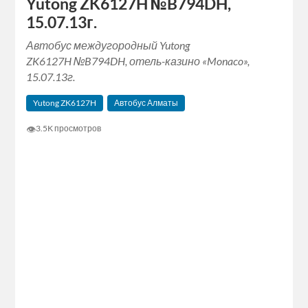
Yutong ZK6127H №B794DH,
15.07.13г.
Автобус междугородный Yutong
ZK6127H №B794DH, отель-казино «Monaco»,
15.07.13г.
Yutong ZK6127H
Автобус Алматы
👁
3.5K просмотров