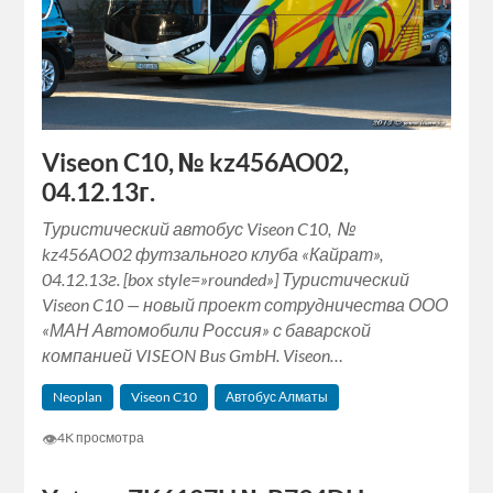
Viseon C10, № kz456AO02,
04.12.13г.
Туристический автобус Viseon C10, №
kz456AO02 футзального клуба «Кайрат»,
04.12.13г. [box style=»rounded»] Туристический
Viseon C10 — новый проект сотрудничества ООО
«МАН Автомобили Россия» с баварской
компанией VISEON Bus GmbH. Viseon…
Neoplan
Viseon C10
Автобус Алматы
👁
4K просмотра