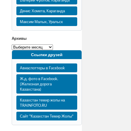
Валерий Фролов, Караганда
Денис Хомета, Караганда
Максим Малых, Уральск
Архивы
Ссылки друзей
Авиаспоттеры в Facebook
Ж.д. фото в Facebook.
(Железная дорога
Казахстана)
Казахстан темир жолы на
TRAINFOTO.RU
Сайт "Казахстан Темир Жолы"