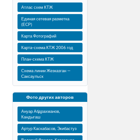
Атлас схем КТЖ
Единая сетевая разметка
(ЕСР)
Карта Фотографий
Карта-схема КТЖ 2006 год
План-схема КТЖ
Схема линии Жезказган —
Саксаульск
Фото других авторов
Ануар Абдрахманов,
Кандыгаш
Артур Каскабасов, Экибастуз