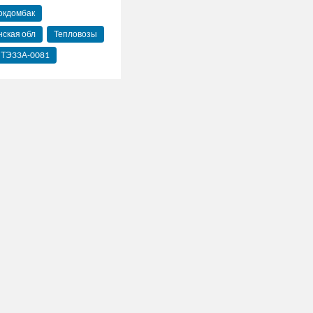
окдомбак
нская обл
Тепловозы
ТЭ33А-0081