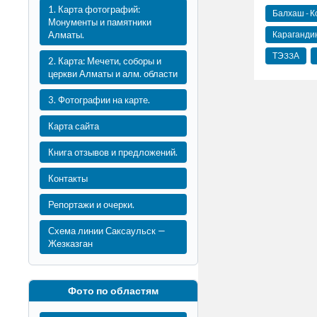
1. Карта фотографий:
Балхаш - К
Монументы и памятники
Караганди
Алматы.
ТЭ33А
2. Карта: Мечети, соборы и
церкви Алматы и алм. области
3. Фотографии на карте.
Карта сайта
Книга отзывов и предложений.
Контакты
Репортажи и очерки.
Схема линии Саксаульск —
Жезказган
Фото по областям