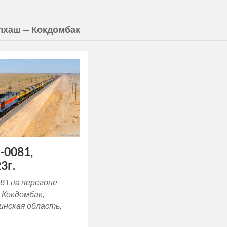
лхаш — Кокдомбак
-0081,
3г.
81 на перегоне
 Кокдомбак,
инская область,