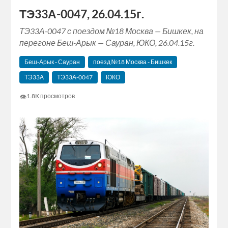
ТЭ33А-0047, 26.04.15г.
ТЭ33А-0047 с поездом №18 Москва — Бишкек, на
перегоне Беш-Арык — Сауран, ЮКО, 26.04.15г.
Беш-Арык - Сауран
поезд №18 Москва - Бишкек
ТЭ33А
ТЭ33А-0047
ЮКО
👁
1.8K просмотров