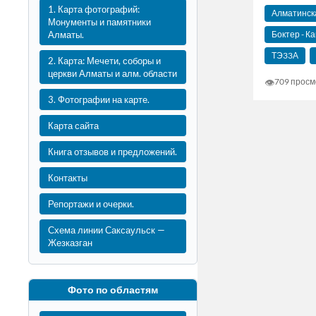
1. Карта фотографий:
Алматинск
Монументы и памятники
Боктер - К
Алматы.
ТЭ33А
2. Карта: Мечети, соборы и
церкви Алматы и алм. области
👁
709 просм
3. Фотографии на карте.
Карта сайта
Книга отзывов и предложений.
Контакты
Репортажи и очерки.
Схема линии Саксаульск —
Жезказган
Фото по областям