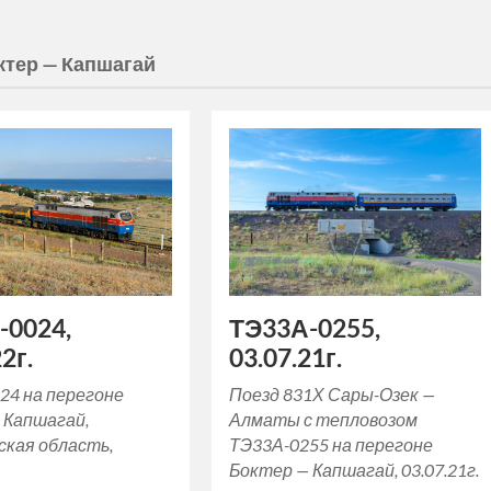
ктер — Капшагай
ТЭ33А-0255,
-0024,
03.07.21г.
2г.
Поезд 831Х Сары-Озек —
24 на перегоне
Алматы с тепловозом
 Капшагай,
ТЭ33А-0255 на перегоне
кая область,
Боктер — Капшагай, 03.07.21г.