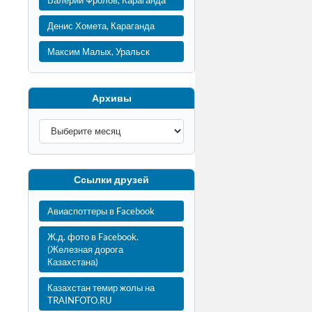
Валерий Фролов, Караганда
Денис Хомета, Караганда
Максим Малых, Уральск
Архивы
Ссылки друзей
Авиаспоттеры в Facebook
Ж.д. фото в Facebook.
(Железная дорога
Казахстана)
Казахстан темир жолы на
TRAINFOTO.RU