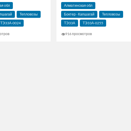
Алматинская обл
ая обл
Боктер - Капшагай
Тепловозы
апшагай
Тепловозы
ТЭ33А
ТЭ33А-0255
ТЭ33А-0024
👁
916 просмотров
отров