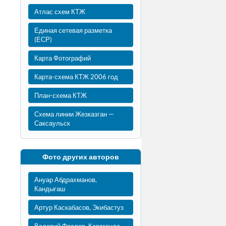
Атлас схем КТЖ
Единая сетевая разметка
(ЕСР)
Карта Фотографий
Карта-схема КТЖ 2006 год
План-схема КТЖ
Схема линии Жезказган —
Саксаульск
Фото других авторов
Ануар Абдрахманов,
Кандыгаш
Артур Каскабасов, Экибастуз