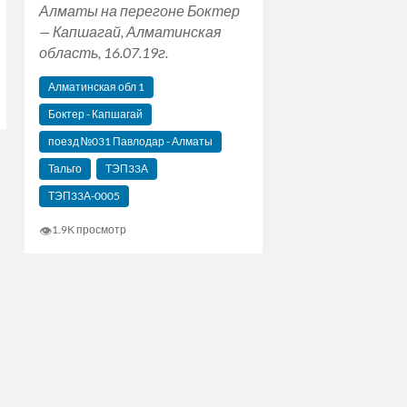
Алматы на перегоне Боктер
— Капшагай, Алматинская
область, 16.07.19г.
Алматинская‬ обл 1
Боктер - Капшагай
поезд №031 Павлодар - Алматы
Тальго
ТЭП33А
ТЭП33А-0005
👁
1.9K просмотр