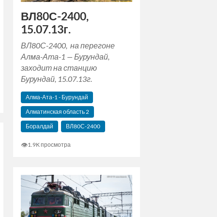
ВЛ80С-2400,
15.07.13г.
ВЛ80С-2400, на перегоне
Алма-Ата-1 — Бурундай,
заходит на станцию
Бурундай, 15.07.13г.
Алма-Ата-1 - Бурундай
Алматинская область 2
Боралдай
ВЛ80С-2400
👁
1.9K просмотра