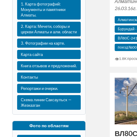
Алматинс
1. Карта фотографий:
26.03.16г.
Монументы и памятники
Алматы.
Алматинск
2. Карта: Мечети, соборы и
Бурундай -
церкви Алматы и алм. области
ВЛ80С-24
3. Фотографии на карте.
поезд №003
Карта сайта
👁
1.8K прос
Книга отзывов и предложений.
Контакты
Репортажи и очерки.
Схема линии Саксаульск —
Жезказган
Фото по областям
ВЛ80С