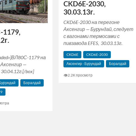
CKD6E-2030,
30.03.13г.
CKD6E-2030 на перегоне
Аксенгир — Бурундай, следует
-1179,
с вагонами термосами с
2г.
пивзавода EFES, 30.03.13г.
CKD6E
CKD6E-2030
unded»]ВЛ80С-1179 на
 Аксенгир —
Аксенгир - Бурундай
Боралдай
30.04.12г.[/box]
👁
2.2K просмотр
 Бурундай
Боралдай
79
мотра