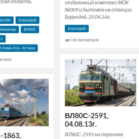
кая область,
отделочный комплекс МОК
№009 и бытовка на станции
Бурундай, 25.04.14г.
ая обл
Боралдай
Боралдай
 Аксенгир
ВЛ80С
12
👁
9.3K просмотров
 Алма-Ата - Астана
мотров
ВЛ80С-2591,
04.08.13г.
-1863,
ВЛ80С-2591 на перегоне