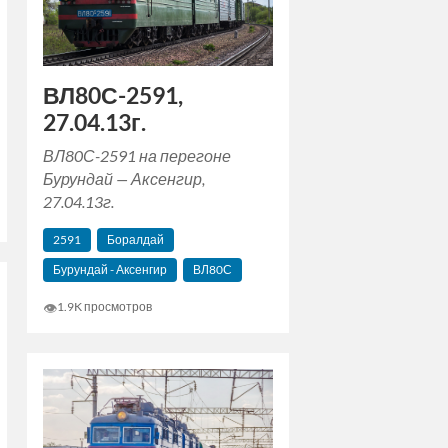
ВЛ80С-2591,
27.04.13г.
ВЛ80С-2591 на перегоне
Бурундай — Аксенгир,
27.04.13г.
2591
Боралдай
Бурундай - Аксенгир
ВЛ80С
👁
1.9K просмотров