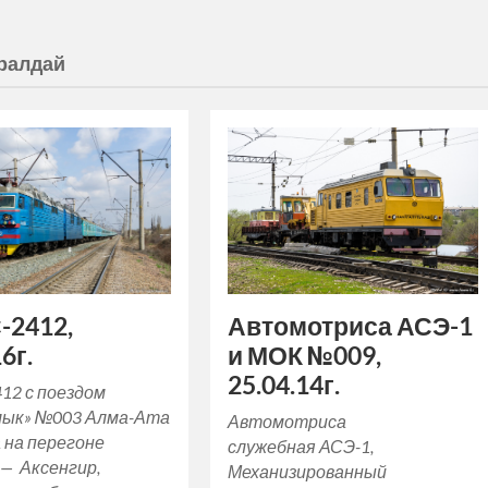
ралдай
-2412,
Автомотриса АСЭ-1
6г.
и МОК №009,
25.04.14г.
12 с поездом
лык» №003 Алма-Ата
Автомотриса
 на перегоне
служебная АСЭ-1,
 — Аксенгир,
Механизированный