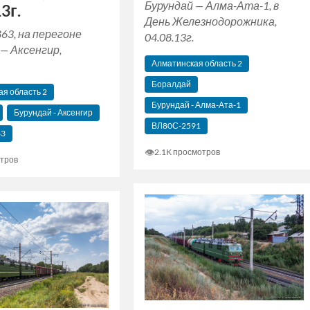
Бурундай — Алма-Ата-1, в
3г.
День Железнодорожника,
63, на перегоне
04.08.13г.
— Аксенгир,
Алматинская область 2
Боралдай
я область 2
Бурундай - Алма-Ата-1
Бурундай - Аксенгир
ВЛ80С-2591
63
👁
2.1K просмотров
тров