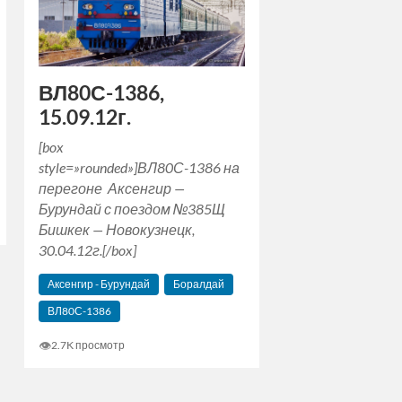
ВЛ80С-1386,
15.09.12г.
[box
style=»rounded»]ВЛ80С-1386 на
перегоне Аксенгир —
Бурундай с поездом №385Щ
Бишкек — Новокузнецк,
30.04.12г.[/box]
Аксенгир - Бурундай
Боралдай
ВЛ80С-1386
👁
2.7K просмотр