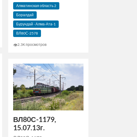
Алматинская область 2
Боралдай
Бурундай - Алма-Ата-1
ВЛ80С-2578
👁
2.3K просмотров
ВЛ80С-1179,
15.07.13г.