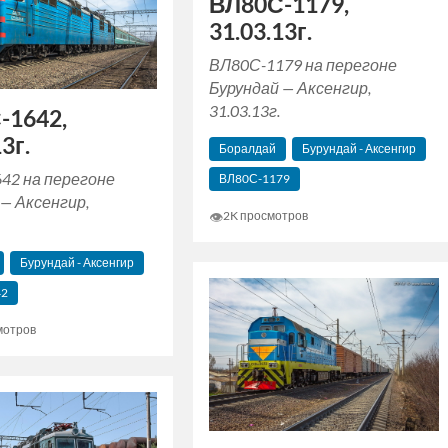
ВЛ80С-1179,
31.03.13г.
ВЛ80С-1179 на перегоне
Бурундай — Аксенгир,
31.03.13г.
-1642,
3г.
Боралдай
Бурундай - Аксенгир
42 на перегоне
ВЛ80С-1179
— Аксенгир,
👁
2K просмотров
Бурундай - Аксенгир
42
мотров