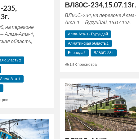
ВЛ80С-234,15.07.13г.
-235,
ВЛ80С-234, на перегоне Алма-
3г.
Ата-1 — Бурундай, 15.07.13г.
5, на перегоне
 — Алма-Ата-1,
Алма-Ата-1 - Бурундай
кая область,
Алматинская область 2
Боралдай
ВЛ80С-234
я область 2
👁
1.8K просмотра
 Алма-Ата-1
5
тров