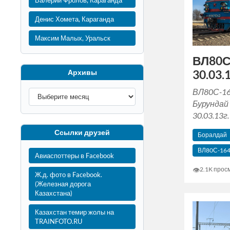
Валерий Фролов, Караганда
Денис Хомета, Караганда
Максим Малых, Уральск
ВЛ80С
30.03.1
Архивы
ВЛ80С-16
Бурундай 
30.03.13г.
Ссылки друзей
Боралдай
ВЛ80С-16
Авиаспоттеры в Facebook
👁
2.1K прос
Ж.д. фото в Facebook.
(Железная дорога
Казахстана)
Казахстан темир жолы на
TRAINFOTO.RU