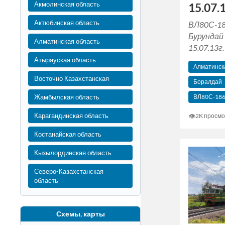
Акмолинская область
15.07.1
Актюбинская область
ВЛ80С-18
Бурундай 
Алматинская область
15.07.13г.
Атырауская область
Алматинска
Восточно Казахстанская
Боралдай
Жамбылская область
ВЛ80С-18
Карагандинская область
👁
2K просмо
Костанайская область
Кызылординская область
Северо-Казахстанская
область
Схемы, карты