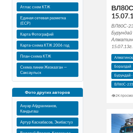
ВЛ80С
Атлас схем КТЖ
15.07.1
Единая сетевая разметка
(ЕСР)
ВЛ80С-23
Бурундай
Карта Фотографий
Алматинс
Карта-схема КТЖ 2006 год
15.07.13г.
План-схема КТЖ
Алматинска
Боралдай
Схема линии Жезказган —
Саксаульск
Бурундай -
ВЛ80С-23
Фото других авторов
👁
2K просмо
Ануар Абдрахманов,
Кандыгаш
Артур Каскабасов, Экибастуз