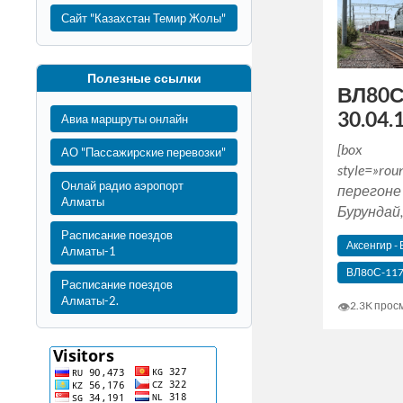
Сайт "Казахстан Темир Жолы"
Полезные ссылки
ВЛ80С
30.04.1
Авиа маршруты онлайн
[box
АО "Пассажирские перевозки"
style=»ro
Онлай радио аэропорт
перегоне
Алматы
Бурундай, 
Расписание поездов
Аксенгир -
Алматы-1
ВЛ80С-11
Расписание поездов
Алматы-2.
👁
2.3K прос