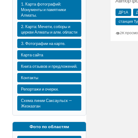
Автор фо
1. Карта фотографий:
Монументы и памятники
ДР1А
Алматы.
станция Ту
2. Карта: Мечети, соборы и
церкви Алматы и алм. области
👁
2K просм
3. Фотографии на карте.
Карта сайта
Книга отзывов и предложений.
Контакты
Репортажи и очерки.
Схема линии Саксаульск —
Жезказган
Фото по областям