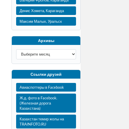
Валерий Фролов, Караганда
Денис Хомета, Караганда
Максим Малых, Уральск
Архивы
Ссылки друзей
Авиаспоттеры в Facebook
Ж.д. фото в Facebook.
(Железная дорога
Казахстана)
Казахстан темир жолы на
TRAINFOTO.RU