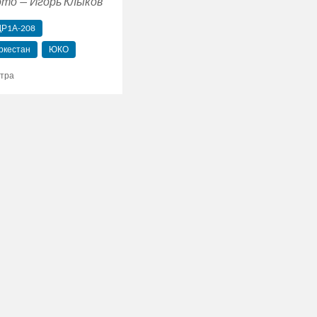
то — Игорь Клыков
ДР1А-208
ркестан
ЮКО
отра