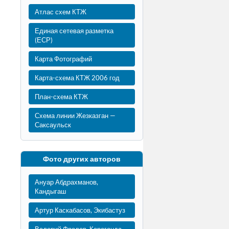
Атлас схем КТЖ
Единая сетевая разметка
(ЕСР)
Карта Фотографий
Карта-схема КТЖ 2006 год
План-схема КТЖ
Схема линии Жезказган —
Саксаульск
Фото других авторов
Ануар Абдрахманов,
Кандыгаш
Артур Каскабасов, Экибастуз