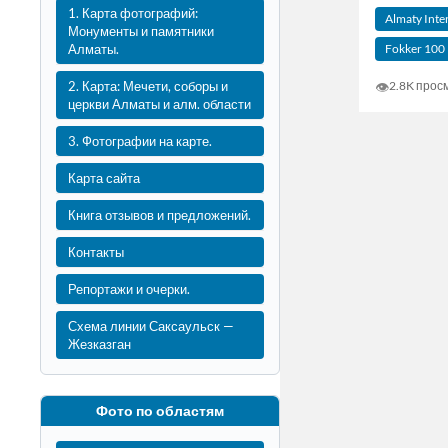
1. Карта фотографий:
Almaty Inte
Монументы и памятники
Fokker 100
Алматы.
👁
2. Карта: Мечети, соборы и
2.8K прос
церкви Алматы и алм. области
3. Фотографии на карте.
Карта сайта
Книга отзывов и предложений.
Контакты
Репортажи и очерки.
Схема линии Саксаульск —
Жезказган
Фото по областям