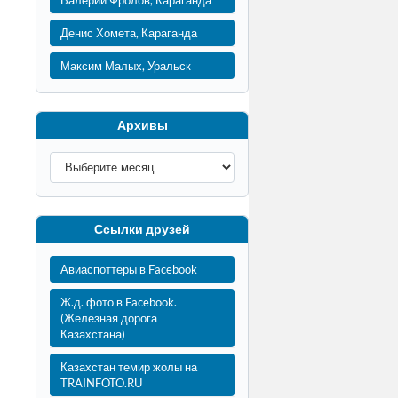
Валерий Фролов, Караганда
Денис Хомета, Караганда
Максим Малых, Уральск
Архивы
Ссылки друзей
Авиаспоттеры в Facebook
Ж.д. фото в Facebook.
(Железная дорога
Казахстана)
Казахстан темир жолы на
TRAINFOTO.RU