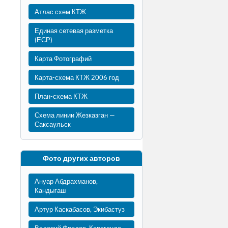
Атлас схем КТЖ
Единая сетевая разметка
(ЕСР)
Карта Фотографий
Карта-схема КТЖ 2006 год
План-схема КТЖ
Схема линии Жезказган —
Саксаульск
Фото других авторов
Ануар Абдрахманов,
Кандыгаш
Артур Каскабасов, Экибастуз