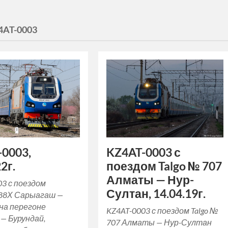
4AT-0003
0003,
KZ4AT-0003 с
2г.
поездом Talgo № 707
Алматы — Нур-
03 с поездом
Султан, 14.04.19г.
88Х Сарыагаш —
на перегоне
KZ4AT-0003 с поездом Talgo №
— Бурундай,
707 Алматы — Нур-Султан