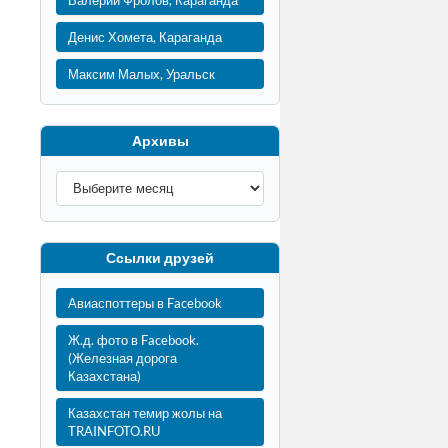
Валерий Фролов, Караганда
Денис Хомета, Караганда
Максим Малых, Уральск
Архивы
Ссылки друзей
Авиаспоттеры в Facebook
Ж.д. фото в Facebook.
(Железная дорога
Казахстана)
Казахстан темир жолы на
TRAINFOTO.RU