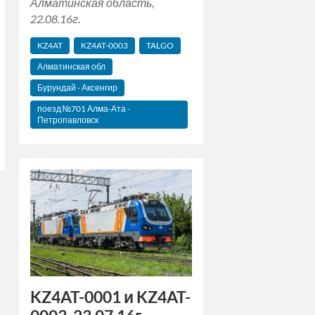
Алматинская область,
22.08.16г.
KZ4AT
KZ4AT-0003
TALGO
Алматинская обл
Бурундай - Аксенгир
поезд №701 Алма-Ата -
Петропавловск
KZ4AT-0001 и KZ4AT-