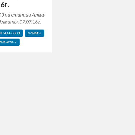
6г.
03 на станции Алма-
 Алматы, 07.07.16г.
KZ4AT-0003
Алматы
лма-Ата-2