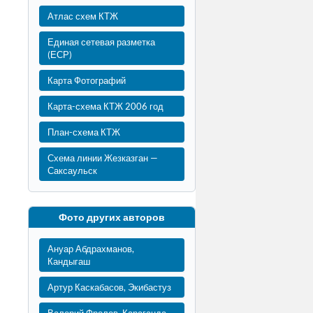
Атлас схем КТЖ
Единая сетевая разметка
(ЕСР)
Карта Фотографий
Карта-схема КТЖ 2006 год
План-схема КТЖ
Схема линии Жезказган —
Саксаульск
Фото других авторов
Ануар Абдрахманов,
Кандыгаш
Артур Каскабасов, Экибастуз