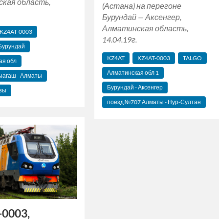
кая область,
(Астана) на перегоне
Бурундай — Аксенгер,
Алматинская область,
KZ4AT-0003
14.04.19г.
 Бурундай
KZ4AT
KZ4AT-0003
TALGO
ая обл
Алматинская‬ обл 1
ыагаш - Алматы
Бурундай - Аксенгер
зы
поезд №707 Алматы - Нур-Султан
0003,