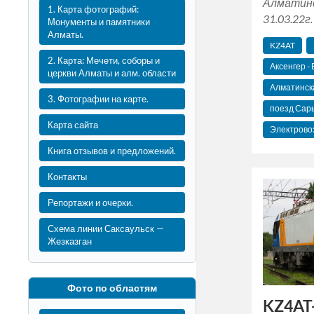
Алматинс
1. Карта фотографий:
31.03.22г.
Монументы и памятники
Алматы.
KZ4AT
2. Карта: Мечети, соборы и
Аксенгер -
церкви Алматы и алм. области
Алматинск
3. Фотографии на карте.
поезд Сар
Карта сайта
Электрово
Книга отзывов и предложений.
Контакты
Репортажи и очерки.
Схема линии Саксаульск —
Жезказган
Фото по областям
KZ4AT-