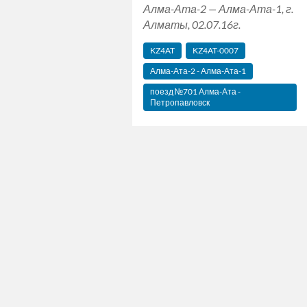
Алма-Ата-2 — Алма-Ата-1, г.
Алматы, 02.07.16г.
KZ4AT
KZ4AT-0007
Алма-Ата-2 - Алма-Ата-1
поезд №701 Алма-Ата -
Петропавловск