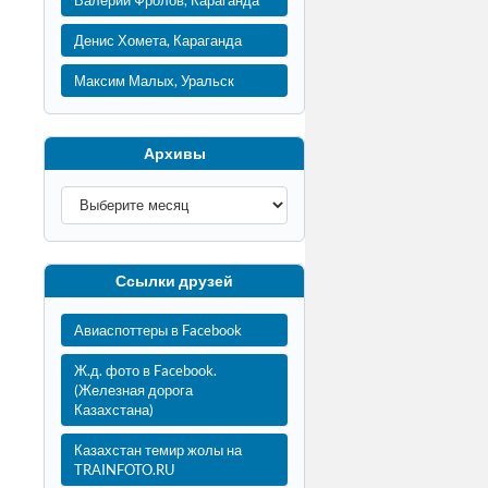
Валерий Фролов, Караганда
Денис Хомета, Караганда
Максим Малых, Уральск
Архивы
Ссылки друзей
Авиаспоттеры в Facebook
Ж.д. фото в Facebook.
(Железная дорога
Казахстана)
Казахстан темир жолы на
TRAINFOTO.RU