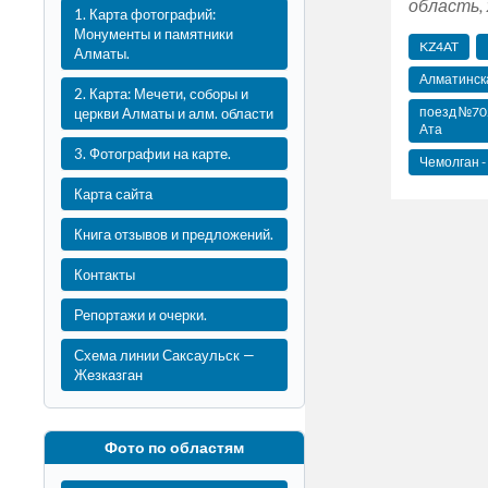
область, 
1. Карта фотографий:
Монументы и памятники
KZ4AT
Алматы.
Алматинска
2. Карта: Мечети, соборы и
поезд №702
церкви Алматы и алм. области
Ата
3. Фотографии на карте.
Чемолган -
Карта сайта
Книга отзывов и предложений.
Контакты
Репортажи и очерки.
Схема линии Саксаульск —
Жезказган
Фото по областям