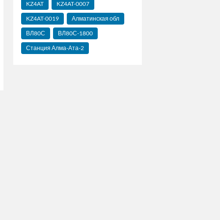
KZ4AT
KZ4AT-0007
KZ4AT-0019
Алматинская обл
ВЛ80С
ВЛ80С-1800
Станция Алма-Ата-2