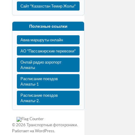
Сайт "Казахстан Темир Жолы"
Полезные ссылки
Авиа маршруты онлайн
АО "Пассажирские перевозки"
Онлай радио аэропорт
Алматы
Расписание поездов
Алматы-1
Расписание поездов
Алматы-2.
© 2026
Транспортные фотохроники
.
Работает на
WordPress
.