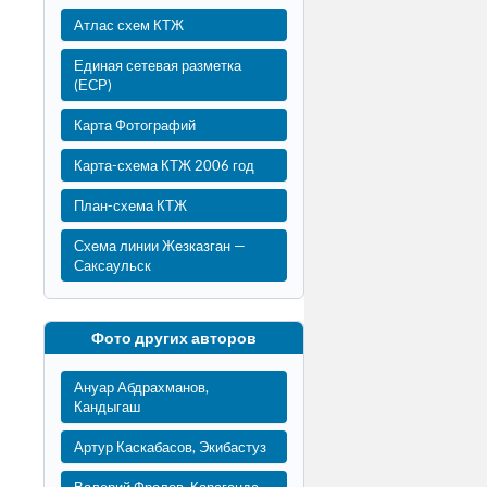
Атлас схем КТЖ
Единая сетевая разметка
(ЕСР)
Карта Фотографий
Карта-схема КТЖ 2006 год
План-схема КТЖ
Схема линии Жезказган —
Саксаульск
Фото других авторов
Ануар Абдрахманов,
Кандыгаш
Артур Каскабасов, Экибастуз