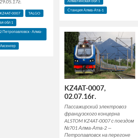
29.05.17г.
Алматинская‬ обл 1
Станция Алма-Ата-1
KZ4AT-0007
TALGO
я‬ обл 1
 Петропавловск - Алма-
 Аксенгер
KZ4AT-0007,
02.07.16г.
Пассажирский электровоз
французского концерна
ALSTOM KZ4AT-0007 с поездом
№701 Алма-Ата-2 —
Петропавловск на перегоне