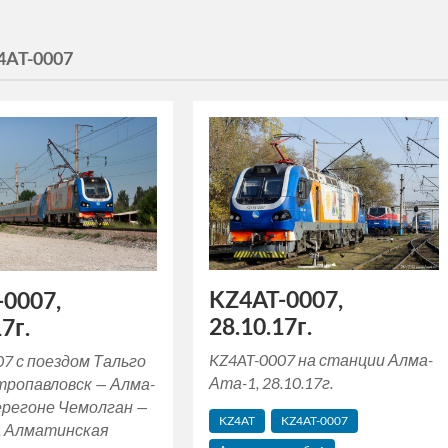
4AT-0007
KZ4AT-0007,
0007,
28.10.17г.
7г.
KZ4AT-0007 на станции Алма-
7 с поездом Тальго
Ата-1, 28.10.17г.
ропавловск — Алма-
ерегоне Чемолган —
KZ4AT
KZ4AT-0007
, Алматинская