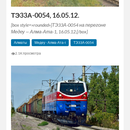
ТЭ33А-0054, 16.05.12.
[box style=»rounded»]ТЭ33А-0054 на перегоне
Медеу — Алма-Ата-1, 16.05.12.[/box]
Алматы
Медеу - Алма-Ата-I
ТЭ33А-0054
👁
2.1K просмотра