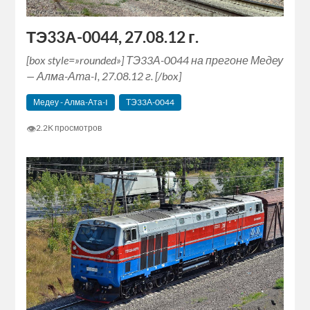
ТЭ33А-0044, 27.08.12 г.
[box style=»rounded»] ТЭ33А-0044 на прегоне Медеу
— Алма-Ата-I, 27.08.12 г. [/box]
Медеу - Алма-Ата-I
ТЭ33А-0044
👁
2.2K просмотров