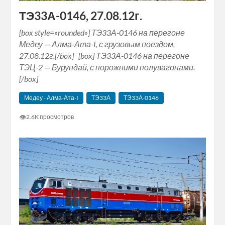
ТЭ33А-0146, 27.08.12г.
[box style=»rounded»] ТЭ33А-0146 на перегоне
Медеу — Алма-Ата-I, с грузовым поездом,
27.08.12г.[/box] [box] ТЭ33А-0146 на перегоне
ТЭЦ-2 — Бурундай, с порожними полувагонами.
[/box]
Медеу - Алма-Ата-I
ТЭ33А
ТЭ33А-0146
👁
2.6K просмотров