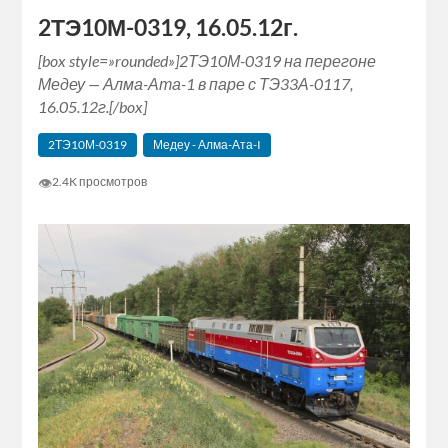
2ТЭ10М-0319, 16.05.12г.
[box style=»rounded»]2ТЭ10М-0319 на перегоне
Медеу — Алма-Ата-1 в паре с ТЭ33А-0117,
16.05.12г.[/box]
2ТЭ10М-0319
Медеу - Алма-Ата-I
👁
2.4K просмотров