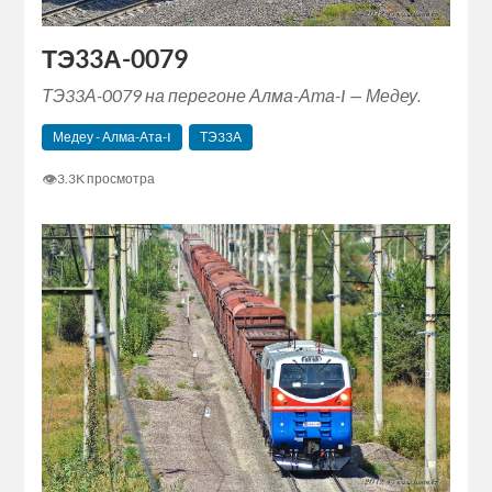
ТЭ33А-0079
ТЭ33А-0079 на перегоне Алма-Ата-I — Медеу.
Медеу - Алма-Ата-I
ТЭ33А
👁
3.3K просмотра