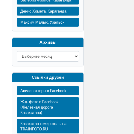
Валерий Фролов, Караганда
Денис Хомета, Караганда
Максим Малых, Уральск
Архивы
Ссылки друзей
Авиаспоттеры в Facebook
Ж.д. фото в Facebook.
(Железная дорога
Казахстана)
Казахстан темир жолы на
TRAINFOTO.RU