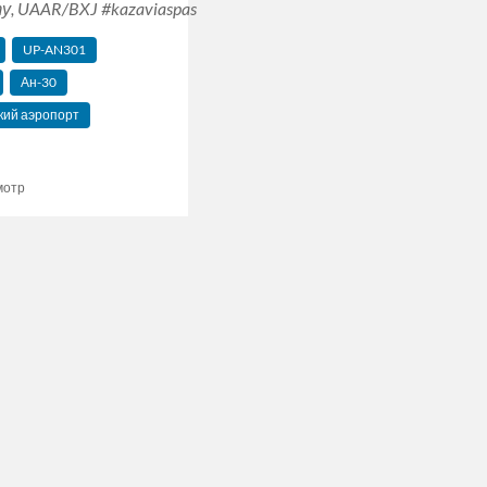
 UAAR/BXJ ‪#‎kazaviaspas‬ 26.03.16.
UP-AN301
Ан-30
кий аэропорт
мотр