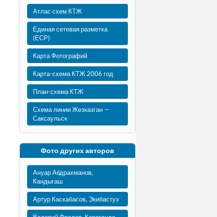
Атлас схем КТЖ
Единая сетевая разметка
(ЕСР)
Карта Фотографий
Карта-схема КТЖ 2006 год
План-схема КТЖ
Схема линии Жезказган —
Саксаульск
Фото других авторов
Ануар Абдрахманов,
Кандыгаш
Артур Каскабасов, Экибастуз