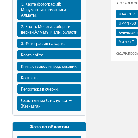
аэропорту,
1. Карта фотографий:
Монументы и памятники
UAAR/BXJ
Алматы.
UP-MI703
2. Карта: Мечети, соборы и
церкви Алматы и алм. области
Бурундайс
Ми-171Е
3. Фотографии на карте.
👁
1.9K прос
Карта сайта
Книга отзывов и предложений.
Контакты
Репортажи и очерки.
Схема линии Саксаульск —
Жезказган
Фото по областям