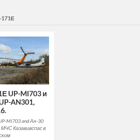
-171Е
1Е UP-MI703 и
 UP-AN301,
6.
UP-MI703 and Ан-30
 МЧС Казавивспас в
ском