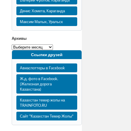
Валерий Фролов, Караганда
Денис Хомета, Караганда
Максим Малых, Уральск
Архивы
Ссылки друзей
Авиаспоттеры в Facebook
Ж.д. фото в Facebook.
(Железная дорога
Казахстана)
Казахстан темир жолы на
TRAINFOTO.RU
Сайт "Казахстан Темир Жолы"