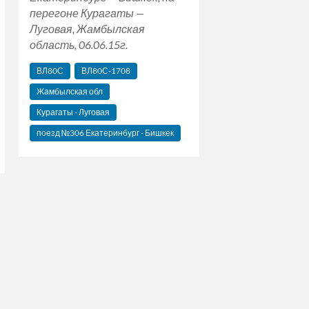
перегоне Курагаты —
Луговая, Жамбылская
область, 06.06.15г.
ВЛ80С
ВЛ80С-1708
Жамбылская обл
Курагаты - Луговая
поезд №306 Екатеринбург - Бишкек