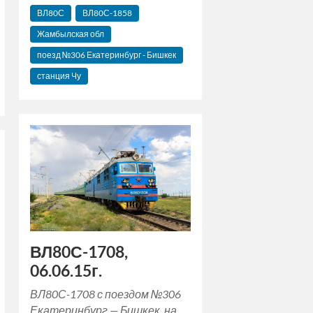
ВЛ80С
ВЛ80С-1858
Жамбылская обл
поезд №306 Екатеринбург - Бишкек
станция Чу
ВЛ80С-1708,
06.06.15г.
ВЛ80С-1708 с поездом №306
Екатеринбург — Бишкек, на