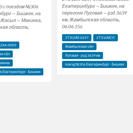
Екатеринбург — Бишкек, на
3 с поездом №306
перегоне Луговая — рзд 3639
бург — Бишкек, на
км, Жамбылская область,
 Жасыл — Макинка,
06.06.15г.
кая область,
2ТЭ10М-0257
2ТЭ10М(У)
Z4A-0003
Жамбылская обл
ая обл
Луговая - рзд 3639 км
акинка
поезд №306 Екатеринбург - Бишкек
 Екатеринбург - Бишкек