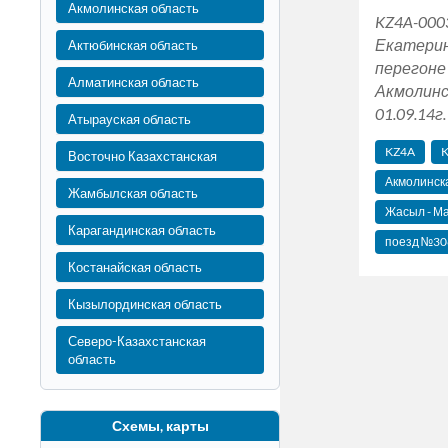
Акмолинская область
KZ4A-000
Екатерин
Актюбинская область
перегоне
Алматинская область
Акмолинс
01.09.14г.
Атырауская область
KZ4A
K
Восточно Казахстанская
Акмолинск
Жамбылская область
Жасыл - М
Карагандинская область
поезд №306
Костанайская область
Кызылординская область
Северо-Казахстанская
область
Схемы, карты