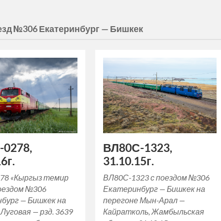
езд №306 Екатеринбург — Бишкек
-0278,
ВЛ80С-1323,
6г.
31.10.15г.
78 «Кыргыз темир
ВЛ80С-1323 с поездом №306
поездом №306
Екатеринбург — Бишкек на
бург — Бишкек на
перегоне Мын-Арал —
Луговая — рзд. 3639
Кайратколь, Жамбыльская