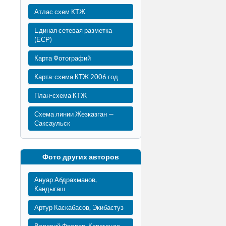
Атлас схем КТЖ
Единая сетевая разметка
(ЕСР)
Карта Фотографий
Карта-схема КТЖ 2006 год
План-схема КТЖ
Схема линии Жезказган —
Саксаульск
Фото других авторов
Ануар Абдрахманов,
Кандыгаш
Артур Каскабасов, Экибастуз