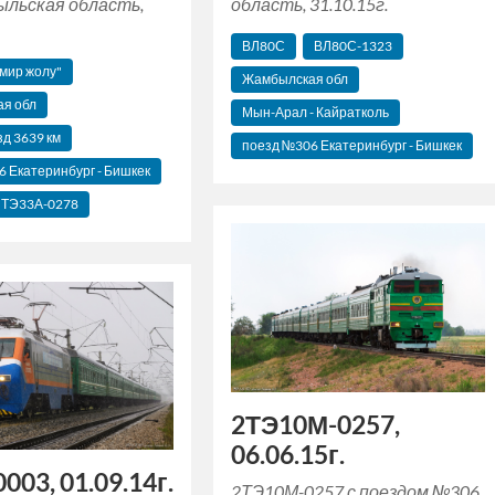
ыльская область,
область, 31.10.15г.
ВЛ80С
ВЛ80С-1323
мир жолу"
Жамбылская обл
я обл
Мын-Арал - Кайратколь
зд 3639 км
поезд №306 Екатеринбург - Бишкек
 Екатеринбург - Бишкек
ТЭ33А-0278
2ТЭ10М-0257,
06.06.15г.
003, 01.09.14г.
2ТЭ10М-0257 с поездом №306