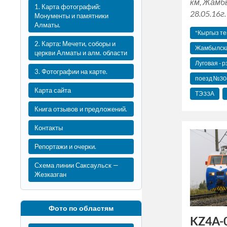
км, Жамб
1. Карта фотографий:
28.05.16г.
Монументы и памятники
Алматы.
"Кыргыз те
2. Карта: Мечети, соборы и
Жамбылска
церкви Алматы и алм. области
Луговая - р
3. Фотографии на карте.
поезд №306
Карта сайта
ТЭ33А
Книга отзывов и предложений.
Контакты
Репортажи и очерки.
Схема линии Саксаульск —
Жезказган
Фото по областям
KZ4A-0