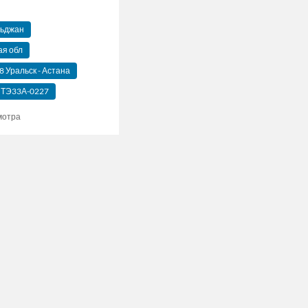
льджан
ая обл
 Уральск - Астана
ТЭ33А-0227
мотра