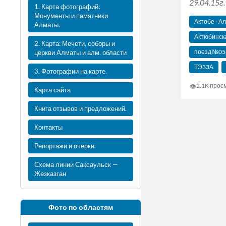
29.04.15г.
1. Карта фотографий:
Монументы и памятники
Актобе - А
Алматы.
Актюбинск
2. Карта: Мечети, соборы и
поезд №058
церкви Алматы и алм. области
ТЭ33А
3. Фотографии на карте.
👁
2.1K прос
Карта сайта
Книга отзывов и предложений.
Контакты
Репортажи и очерки.
Схема линии Саксаульск —
Жезказган
Фото по областям