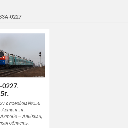
33А-0227
-0227,
5г.
27 с поездом №058
— Астана на
 Актобе — Альджан,
кая область,