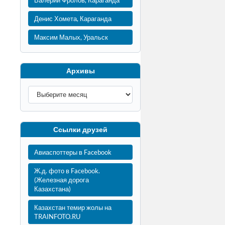
Валерий Фролов, Караганда
Денис Хомета, Караганда
Максим Малых, Уральск
Архивы
Ссылки друзей
Авиаспоттеры в Facebook
Ж.д. фото в Facebook.
(Железная дорога
Казахстана)
Казахстан темир жолы на
TRAINFOTO.RU