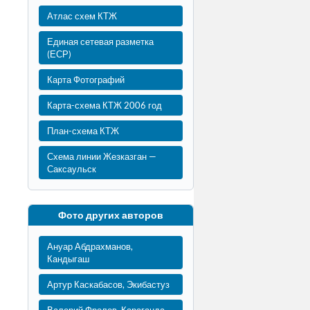
Атлас схем КТЖ
Единая сетевая разметка
(ЕСР)
Карта Фотографий
Карта-схема КТЖ 2006 год
План-схема КТЖ
Схема линии Жезказган —
Саксаульск
Фото других авторов
Ануар Абдрахманов,
Кандыгаш
Артур Каскабасов, Экибастуз