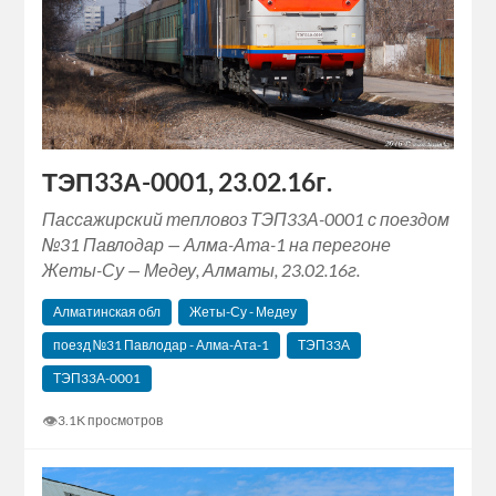
ТЭП33А-0001, 23.02.16г.
Пассажирский тепловоз ТЭП33А-0001 с поездом
№31 Павлодар — Алма-Ата-1 на перегоне
Жеты-Су — Медеу, Алматы, 23.02.16г.
Алматинская обл
Жеты-Су - Медеу
поезд №31 Павлодар - Алма-Ата-1
ТЭП33А
ТЭП33А-0001
👁
3.1K просмотров