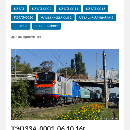
KZ4AT
KZ4AT-0009
KZ4AT-0011
KZ4AT-0013
KZ4AT-0020
Алматинская‬ обл 1
Станция Алма-Ата-2
ТЭП33А
ТЭП33А-0001
👁
2.8K просмотра
ТЭП33А-0001, 06.10.16г.