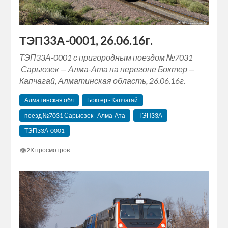
ТЭП33А-0001, 26.06.16г.
ТЭП33А-0001 с пригородным поездом №7031
Сарыозек — Алма-Ата на перегоне Боктер —
Капчагай, Алматинская область, 26.06.16г.
Алматинская обл
Боктер - Капчагай
поезд №7031 Сарыозек - Алма-Ата
ТЭП33А
ТЭП33А-0001
👁
2K просмотров