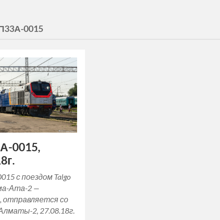
П33А-0015
А-0015,
8г.
15 с поездом Talgo
а-Ата-2 —
, отправляется со
лматы-2, 27.08.18г.