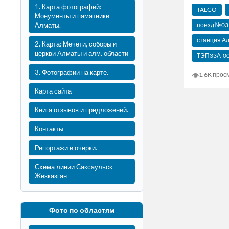
1. Карта фотографий:
TALGO
Монументы и памятники
поезд №031
Алматы.
станция А
2. Карта: Мечети, соборы и
церкви Алматы и алм. области
ТЭП33А-0
3. Фотографии на карте.
👁
1.6K прос
Карта сайта
Книга отзывов и предложений.
Контакты
Репортажи и очерки.
Схема линии Саксаульск —
Жезказган
Фото по областям