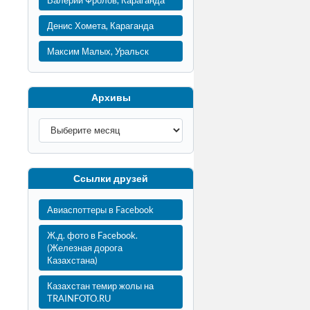
Валерий Фролов, Караганда
Денис Хомета, Караганда
Максим Малых, Уральск
Архивы
Ссылки друзей
Авиаспоттеры в Facebook
Ж.д. фото в Facebook.
(Железная дорога
Казахстана)
Казахстан темир жолы на
TRAINFOTO.RU