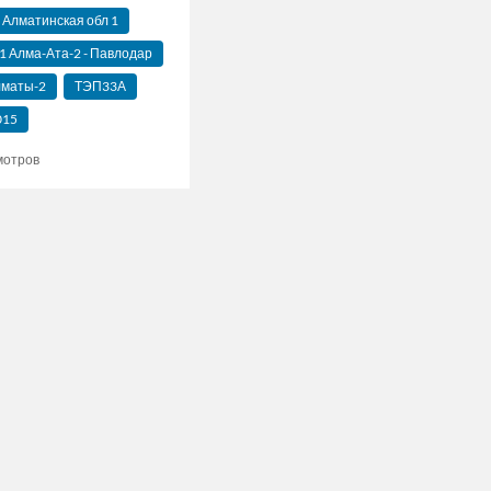
Алматинская‬ обл 1
 Алма-Ата-2 - Павлодар
лматы-2
ТЭП33А
015
мотров