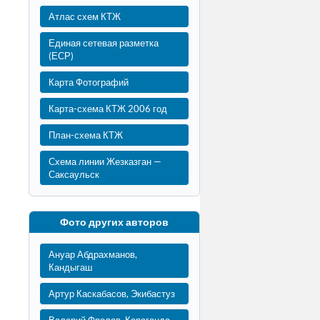
Атлас схем КТЖ
Единая сетевая разметка
(ЕСР)
Карта Фотографий
Карта-схема КТЖ 2006 год
План-схема КТЖ
Схема линии Жезказган —
Саксаульск
Фото других авторов
Ануар Абдрахманов,
Кандыгаш
Артур Каскабасов, Экибастуз