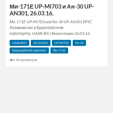
Ми-171Е UP-MI703 и Ан-30 UP-
AN301, 26.03.16.
Ми-171Е UP-MI703 and Ан-30 UP-AN301 МЧС
Казавивспас в Бурундайском
аэропорту, UAAR/BXJ ‪#‎kazaviaspas‬ 26.03.16.
UAAR/BXJ
UP-AN301
UP-MI703
Ан-30
Бурундайский аэропорт
Ми-171Е
👁
1.9K просмотров