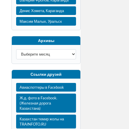
Валерий Фролов, Караганда
Денис Хомета, Караганда
Максим Малых, Уральск
Архивы
Ссылки друзей
Авиаспоттеры в Facebook
Ж.д. фото в Facebook.
(Железная дорога
Казахстана)
Казахстан темир жолы на
TRAINFOTO.RU