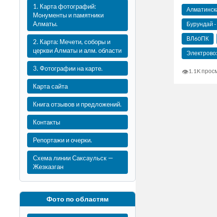
1. Карта фотографий:
Алматинск
Монументы и памятники
Алматы.
Бурундай -
ВЛ60ПК
2. Карта: Мечети, соборы и
церкви Алматы и алм. области
Электрово
3. Фотографии на карте.
👁
1.1K прос
Карта сайта
Книга отзывов и предложений.
Контакты
Репортажи и очерки.
Схема линии Саксаульск —
Жезказган
Фото по областям