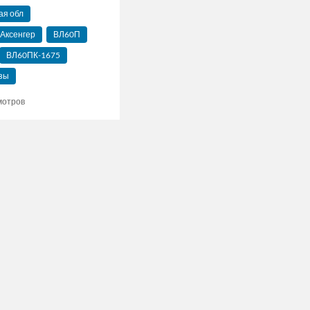
ая обл
 Аксенгер
ВЛ60П
ВЛ60ПК-1675
зы
мотров