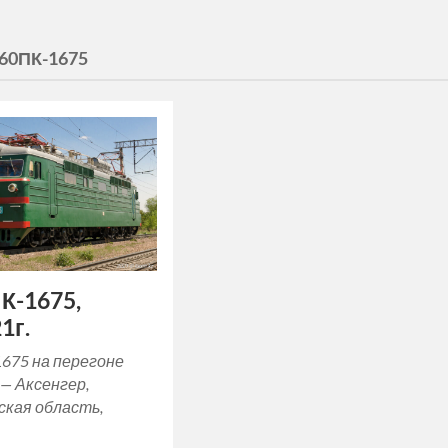
60ПК-1675
К-1675,
1г.
675 на перегоне
— Аксенгер,
кая область,