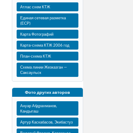
Атлас схем КТЖ
Единая сетевая разметка
(ЕСР)
Карта Фотографий
Карта-схема КТЖ 2006 год
План-схема КТЖ
Схема линии Жезказган —
Саксаульск
Фото других авторов
Ануар Абдрахманов,
Кандыгаш
Артур Каскабасов, Экибастуз