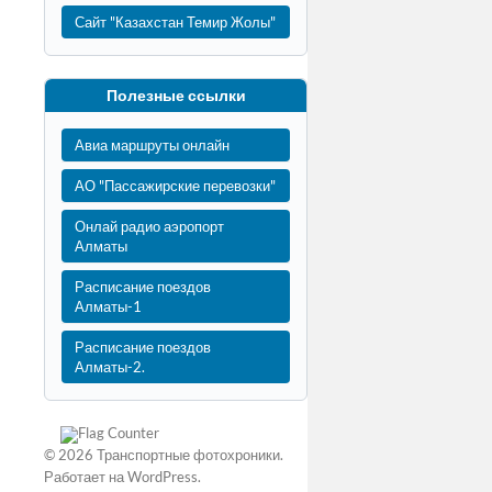
Сайт "Казахстан Темир Жолы"
Полезные ссылки
Авиа маршруты онлайн
АО "Пассажирские перевозки"
Онлай радио аэропорт
Алматы
Расписание поездов
Алматы-1
Расписание поездов
Алматы-2.
© 2026
Транспортные фотохроники
.
Работает на
WordPress
.