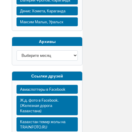
Валерий Фролов, Караганда
Денис Хомета, Караганда
Максим Малых, Уральск
Архивы
Ссылки друзей
Авиаспоттеры в Facebook
Ж.д. фото в Facebook.
(Железная дорога
Казахстана)
Казахстан темир жолы на
TRAINFOTO.RU