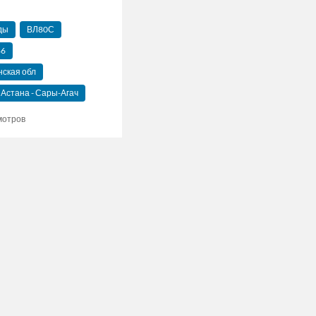
ды
ВЛ80С
86
нская обл
Астана - Сары-Агач
мотров