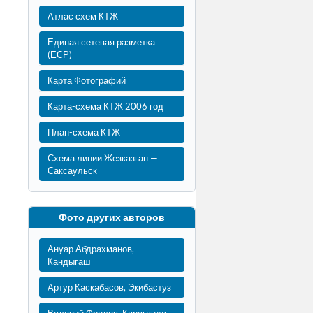
Атлас схем КТЖ
Единая сетевая разметка
(ЕСР)
Карта Фотографий
Карта-схема КТЖ 2006 год
План-схема КТЖ
Схема линии Жезказган —
Саксаульск
Фото других авторов
Ануар Абдрахманов,
Кандыгаш
Артур Каскабасов, Экибастуз