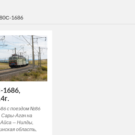
80С-1686
-1686,
4г.
86 с поездом №86
 Сары-Агач на
 Айса — Нилды,
инская область,