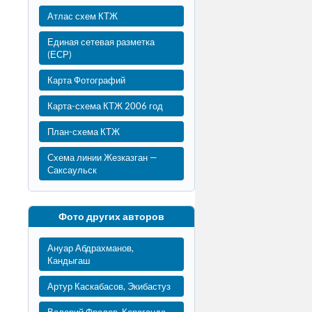
Атлас схем КТЖ
Единая сетевая разметка
(ЕСР)
Карта Фотографий
Карта-схема КТЖ 2006 год
План-схема КТЖ
Схема линии Жезказган —
Саксаульск
Фото других авторов
Ануар Абдрахманов,
Кандыгаш
Артур Каскабасов, Экибастуз