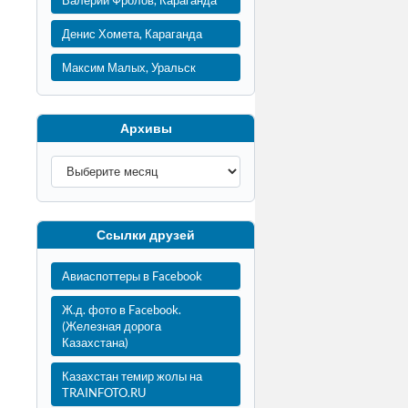
Валерий Фролов, Караганда
Денис Хомета, Караганда
Максим Малых, Уральск
Архивы
Ссылки друзей
Авиаспоттеры в Facebook
Ж.д. фото в Facebook.
(Железная дорога
Казахстана)
Казахстан темир жолы на
TRAINFOTO.RU