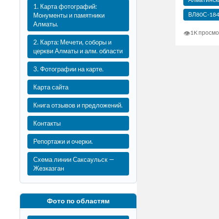
1. Карта фотографий:
ВЛ80С-18
Монументы и памятники
Алматы.
👁
1K просмо
2. Карта: Мечети, соборы и
церкви Алматы и алм. области
3. Фотографии на карте.
Карта сайта
Книга отзывов и предложений.
Контакты
Репортажи и очерки.
Схема линии Саксаульск —
Жезказган
Фото по областям