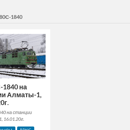
80С-1840
-1840 на
ии Алматы-1,
0г.
40 на станции
 16.01.20г.
я‬ обл 1
ВЛ80С