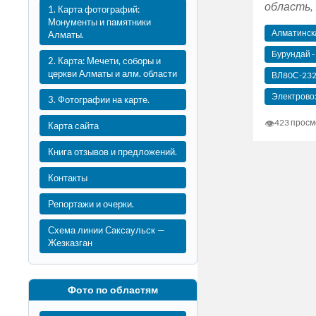
область, 
1. Карта фотографий:
Монументы и памятники
Алматинск
Алматы.
Бурундай -
2. Карта: Мечети, соборы и
церкви Алматы и алм. области
ВЛ80С-23
Электрово
3. Фотографии на карте.
👁
423 просм
Карта сайта
Книга отзывов и предложений.
Контакты
Репортажи и очерки.
Схема линии Саксаульск —
Жезказган
Фото по областям