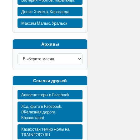
Валерий Фролов, Караганда
Денис Хомета, Караганда
Максим Малых, Уральск
Архивы
Ссылки друзей
Авиаспоттеры в Facebook
Ж.д. фото в Facebook.
(Железная дорога
Казахстана)
Казахстан темир жолы на
TRAINFOTO.RU