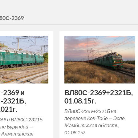
80С-2369
ВЛ80С-2369+2321Б,
-2369 и
01.08.15г.
-2321Б,
2021г.
ВЛ80С-2369+2321Б на
перегоне Кок-Тобе — Эспе,
69 и ВЛ80С-2321Б
Жамбыльская область,
оне Бурундай —
01.08.15г.
, Алматинская