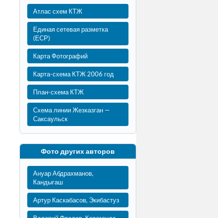
Атлас схем КТЖ
Единая сетевая разметка
(ЕСР)
Карта Фотографий
Карта-схема КТЖ 2006 год
План-схема КТЖ
Схема линии Жезказган —
Саксаульск
Фото других авторов
Ануар Абдрахманов,
Кандыгаш
Артур Каскабасов, Экибастуз