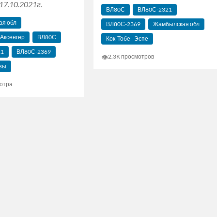
17.10.2021г.
ВЛ80С
ВЛ80С-2321
ая обл
ВЛ80С-2369
Жамбылская обл
 Аксенгер
ВЛ80С
Кок-Тобе - Эспе
21
ВЛ80С-2369
👁
2.3K просмотров
зы
отра