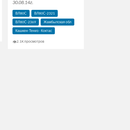
30.08.14г.
ВЛ80С
ВЛ80С-2321
ВЛ80С-2369
Жамбылская обл
Кашкен-Тениз - Коктас
👁
2.1K просмотров