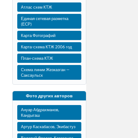
Атлас схем КТЖ
Единая сетевая разметка
(ЕСР)
Карта Фотографий
Карта-схема КТЖ 2006 год
План-схема КТЖ
Схема линии Жезказган —
Саксаульск
Фото других авторов
Ануар Абдрахманов,
Кандыгаш
Артур Каскабасов, Экибастуз