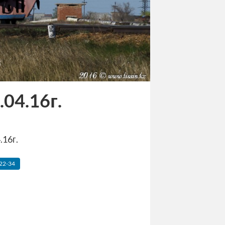
04.16г.
.16г.
22-34