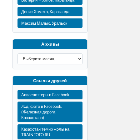
Валерий Фролов, Караганда
Денис Хомета, Караганда
Максим Малых, Уральск
Архивы
Ссылки друзей
Авиаспоттеры в Facebook
Ж.д. фото в Facebook.
(Железная дорога
Казахстана)
Казахстан темир жолы на
TRAINFOTO.RU