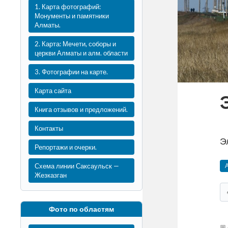
1. Карта фотографий:
Монументы и памятники
Алматы.
2. Карта: Мечети, соборы и
церкви Алматы и алм. области
3. Фотографии на карте.
Карта сайта
Книга отзывов и предложений.
Контакты
Э
Репортажи и очерки.
Схема линии Саксаульск —
Жезказган
Фото по областям