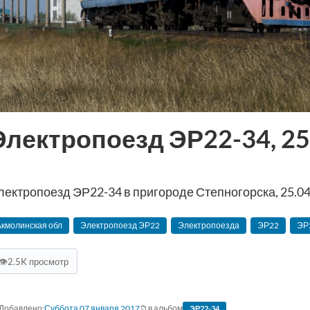
Электропоезд ЭР22-34, 25.
лектропоезд ЭР22-34 в пригороде Степногорска, 25.04
Акмолинская обл
Электропоезд ЭР22
Электропоезда
ЭР22
ЭР
👁
2.5K просмотр
Суббота 07 января 2017
в альбом
ЭР22-34