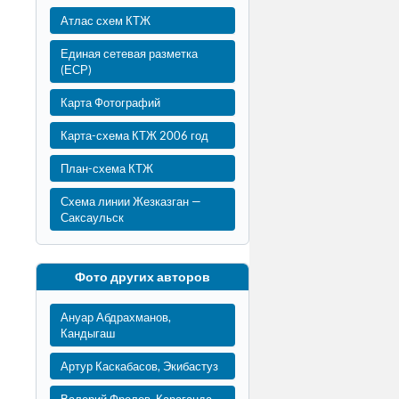
Атлас схем КТЖ
Единая сетевая разметка
(ЕСР)
Карта Фотографий
Карта-схема КТЖ 2006 год
План-схема КТЖ
Схема линии Жезказган —
Саксаульск
Фото других авторов
Ануар Абдрахманов,
Кандыгаш
Артур Каскабасов, Экибастуз