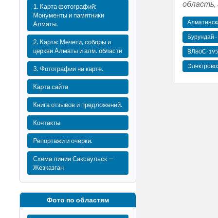
область, 
1. Карта фотографий:
Монументы и памятники
Алматинск
Алматы.
Бурундай -
2. Карта: Мечети, соборы и
церкви Алматы и алм. области
ВЛ80С-19
Электрово
3. Фотографии на карте.
Карта сайта
Книга отзывов и предложений.
Контакты
Репортажи и очерки.
Схема линии Саксаульск —
Жезказган
Фото по областям