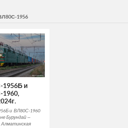
ВЛ80С-1956
-1956Б и
-1960,
2024г.
56Б и ВЛ80С-1960
оне Бурундай —
, Алматинская