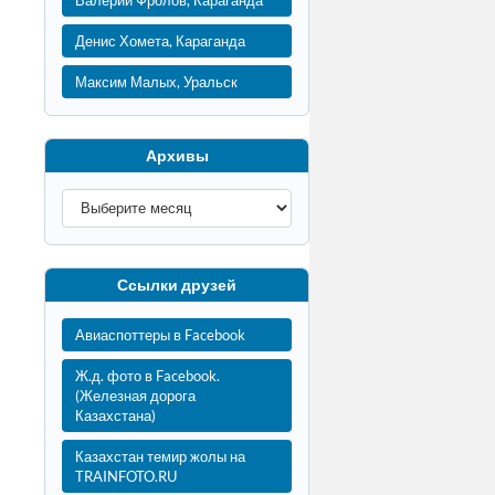
Валерий Фролов, Караганда
Денис Хомета, Караганда
Максим Малых, Уральск
Архивы
Ссылки друзей
Авиаспоттеры в Facebook
Ж.д. фото в Facebook.
(Железная дорога
Казахстана)
Казахстан темир жолы на
TRAINFOTO.RU