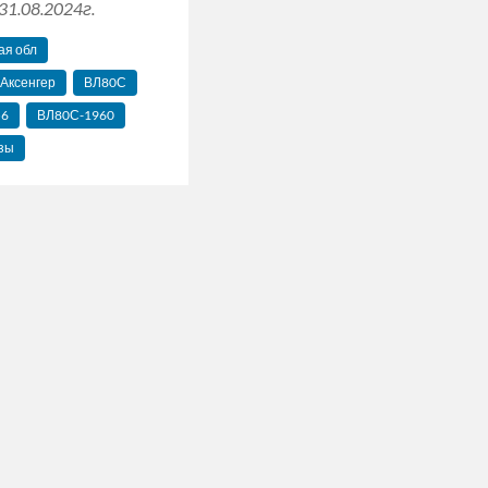
31.08.2024г.
ая обл
 Аксенгер
ВЛ80С
56
ВЛ80С-1960
зы