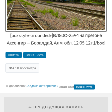
[box style=»rounded»]ВЛ80С-2594 на прегоне
Аксенгир — Боралдай, Алм. обл. 12.05.12 г.[/box]
Алматы
ВЛ80С-2594
👁
4.1K просмотра
Среда 31 октября 2012
в альбом
ВЛ80С-2594
← ПРЕДЫДУЩАЯ ЗАПИСЬ