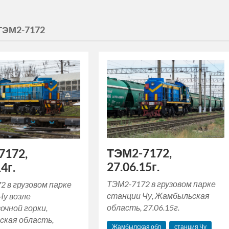
ТЭМ2-7172
ТЭМ2-7172,
7172,
27.06.15г.
4г.
ТЭМ2-7172 в грузовом парке
2 в грузовом парке
станции Чу, Жамбыльская
Чу возле
область, 27.06.15г.
очной горки,
кая область,
Жамбылская обл
станция Чу