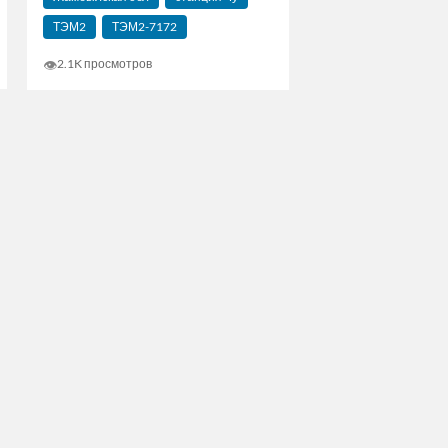
ТЭМ2
ТЭМ2-7172
👁
2.1K просмотров