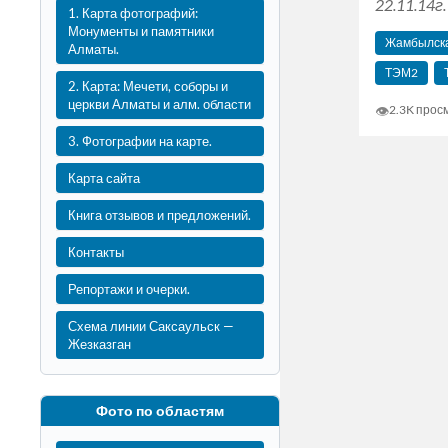
22.11.14г.
1. Карта фотографий:
Монументы и памятники
Жамбылска
Алматы.
ТЭМ2
2. Карта: Мечети, соборы и
церкви Алматы и алм. области
👁
2.3K прос
3. Фотографии на карте.
Карта сайта
Книга отзывов и предложений.
Контакты
Репортажи и очерки.
Схема линии Саксаульск —
Жезказган
Фото по областям