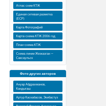
Атлас схем КТЖ
Единая сетевая разметка
(ЕСР)
Карта Фотографий
Карта-схема КТЖ 2006 год
План-схема КТЖ
Схема линии Жезказган —
Саксаульск
Фото других авторов
Ануар Абдрахманов,
Кандыгаш
Артур Каскабасов, Экибастуз