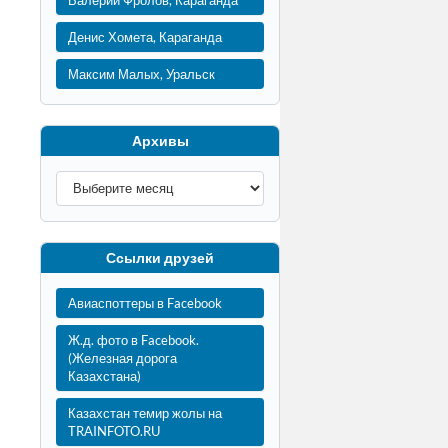
Валерий Фролов, Караганда
Денис Хомета, Караганда
Максим Малых, Уральск
Архивы
Ссылки друзей
Авиаспоттеры в Facebook
Ж.д. фото в Facebook.
(Железная дорога
Казахстана)
Казахстан темир жолы на
TRAINFOTO.RU