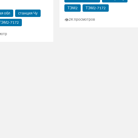
ТЭМ2
ТЭМ2-7172
я обл
станция Чу
👁
2K просмотров
ТЭМ2-7172
мотр