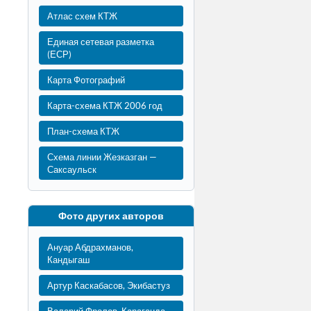
Атлас схем КТЖ
Единая сетевая разметка
(ЕСР)
Карта Фотографий
Карта-схема КТЖ 2006 год
План-схема КТЖ
Схема линии Жезказган —
Саксаульск
Фото других авторов
Ануар Абдрахманов,
Кандыгаш
Артур Каскабасов, Экибастуз