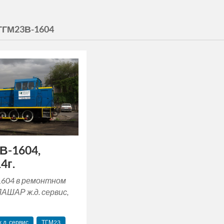
ТГМ23В-1604
В-1604,
4г.
604 в ремонтном
АШАР ж.д. сервис,
.д. сервис
ТГМ23