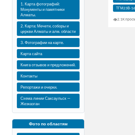
1. Карта фотографий:
ТГМ23В-1
Монументы и памятники
Алматы.
👁
2.1K прос
2. Карта: Мечети, соборы и
церкви Алматы и алм. области
3. Фотографии на карте.
Карта сайта
Книга отзывов и предложений.
Контакты
Репортажи и очерки.
Схема линии Саксаульск —
Жезказган
Фото по областям