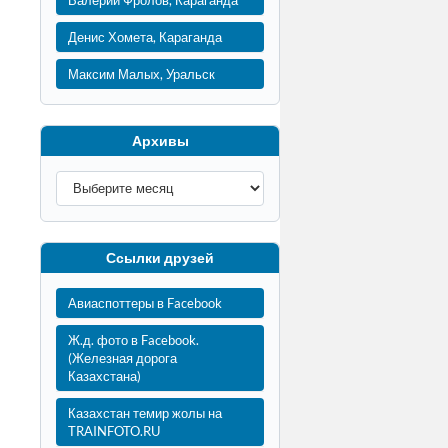
Валерий Фролов, Караганда
Денис Хомета, Караганда
Максим Малых, Уральск
Архивы
Ссылки друзей
Авиаспоттеры в Facebook
Ж.д. фото в Facebook.
(Железная дорога
Казахстана)
Казахстан темир жолы на
TRAINFOTO.RU