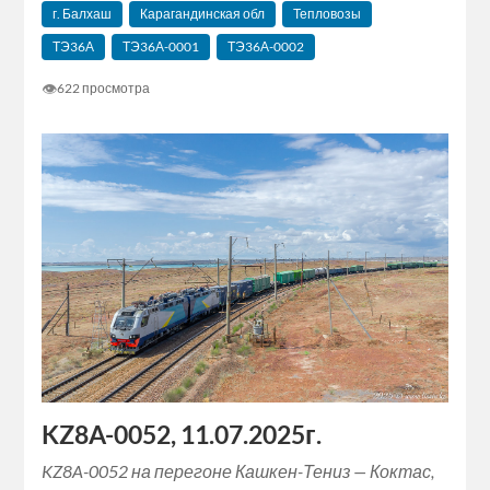
г. Балхаш
Карагандинская обл
Тепловозы
ТЭ36А
ТЭ36А-0001
ТЭ36А-0002
👁
622 просмотра
KZ8A-0052, 11.07.2025г.
KZ8A-0052 на перегоне Кашкен-Тениз — Коктас,