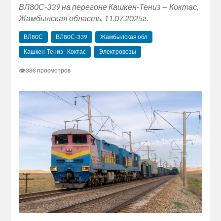
ВЛ80С-339 на перегоне Кашкен-Тениз — Коктас,
Жамбылская область, 11.07.2025г.
ВЛ80С
ВЛ80С-339
Жамбылская обл
Кашкен-Тениз - Коктас
Электровозы
👁
388 просмотров