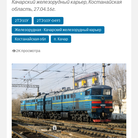
Качарский железорудный карьер, Костанайская
область, 27.04.16г.
2ТЭ10У
2ТЭ10У-0495
Железорудная - Качарский железорудный карьер
Костанайская обл
п. Качар
👁
2K просмотра