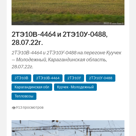
2ТЭ10В-4464 и 2ТЭ10У-0488,
28.07.22г.
2ТЭ10В-4464 и 2ТЭ10У-0488 на перегоне Куучек
— Молодежный, Карагандинская область,
28.07.22г.
2ТЭ10В
2ТЭ10В-4464
2ТЭ10У
2ТЭ10У-0488
Карагандинская обл
Куучек - Молодежный
Тепловозы
👁
913 просмотров