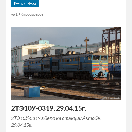
Куучек - Нура
👁
1.9K просмотров
2ТЭ10У-0319, 29.04.15г.
2ТЭ10У-0319 в депо на станции Актобе,
29.04.15г.