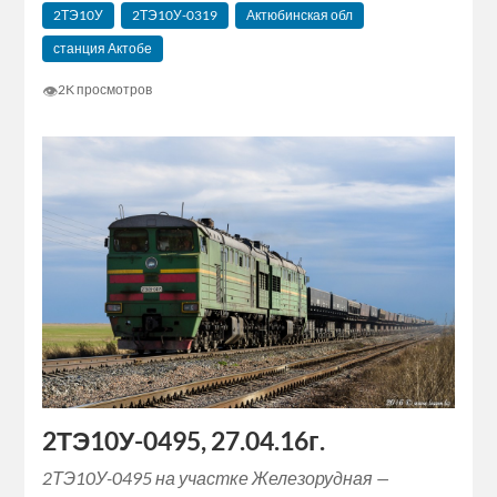
2ТЭ10У
2ТЭ10У-0319
Актюбинская обл
станция Актобе
👁
2K просмотров
2ТЭ10У-0495, 27.04.16г.
2ТЭ10У-0495 на участке Железорудная —