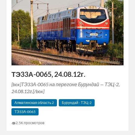
ТЭ33А-0065, 24.08.12г.
[box]ТЭ33А-0065 на перегоне Бурундай — ТЭЦ-2,
24.08.12г.[/box]
Алматинская область 2
Бурундай - ТЭЦ-2
ТЭ33А-0065
👁
2.5K просмотров