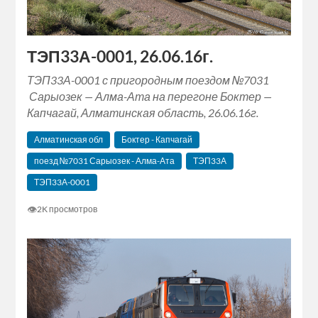
ТЭП33А-0001, 26.06.16г.
ТЭП33А-0001 с пригородным поездом №7031
Сарыозек — Алма-Ата на перегоне Боктер —
Капчагай, Алматинская область, 26.06.16г.
Алматинская обл
Боктер - Капчагай
поезд №7031 Сарыозек - Алма-Ата
ТЭП33А
ТЭП33А-0001
👁
2K просмотров