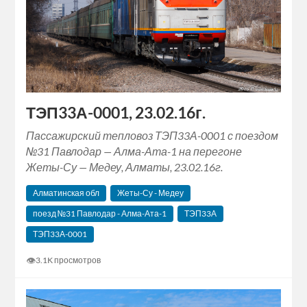
ТЭП33А-0001, 23.02.16г.
Пассажирский тепловоз ТЭП33А-0001 с поездом
№31 Павлодар — Алма-Ата-1 на перегоне
Жеты-Су — Медеу, Алматы, 23.02.16г.
Алматинская обл
Жеты-Су - Медеу
поезд №31 Павлодар - Алма-Ата-1
ТЭП33А
ТЭП33А-0001
👁
3.1K просмотров