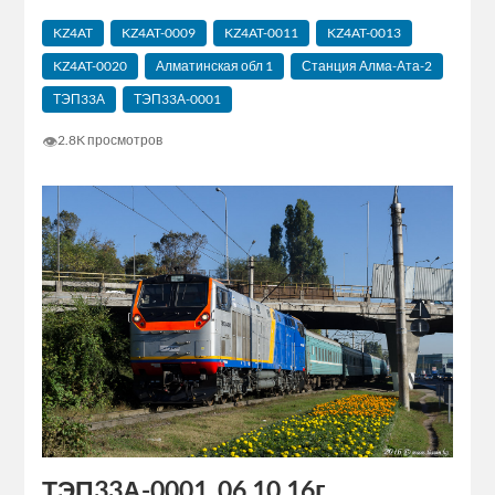
KZ4AT
KZ4AT-0009
KZ4AT-0011
KZ4AT-0013
KZ4AT-0020
Алматинская‬ обл 1
Станция Алма-Ата-2
ТЭП33А
ТЭП33А-0001
👁
2.8K просмотров
ТЭП33А-0001, 06.10.16г.