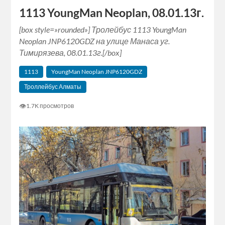
1113 YoungMan Neoplan, 08.01.13г.
[box style=»rounded»] Тролейбус 1113 YoungMan
Neoplan JNP6120GDZ на улице Манаса уг.
Тимирязева, 08.01.13г.[/box]
1113
YoungMan Neoplan JNP6120GDZ
Троллейбус Алматы
👁
1.7K просмотров