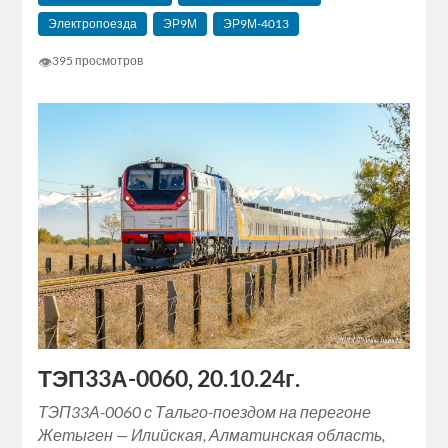
Электропоезда
ЭР9М
ЭР9М-4013
👁
395 просмотров
ТЭП33А-0060, 20.10.24г.
ТЭП33А-0060 с Тальго-поездом на перегоне
Жетыген — Илийская, Алматинская область,