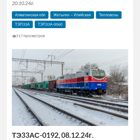
20.10.24г.
Алматинская обл
Жетыген — Илийская
Тепловозы
ТЭП33А
ТЭП33А-0060
👁
517 просмотров
ТЭ33АС-0192, 08.12.24г.