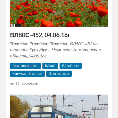
ВЛ80С-452, 04.06.16г.
Translator Translator Translator ВЛ80С-452 на
перегоне Куркудук — Чемолган, Алматинская
область, 04.06.16г.
Алматинская обл
ВЛ80С
ВЛ80С-452
Куркудук - Чемолган
Электровозы
👁
435 просмотров