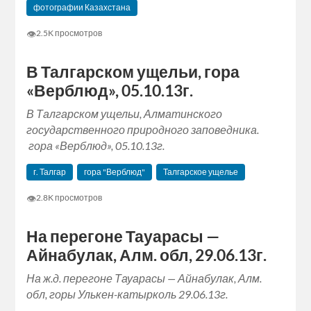
фотографии Казахстана
👁
2.5K просмотров
В Талгарском ущельи, гора
«Верблюд», 05.10.13г.
В Талгарском ущельи, Алматинского
государственного природного заповедника.
гора «Верблюд», 05.10.13г.
г. Талгар
гора "Верблюд"
Талгарское ущелье
👁
2.8K просмотров
На перегоне Тауарасы —
Айнабулак, Алм. обл, 29.06.13г.
На ж.д. перегоне Тауарасы — Айнабулак, Алм.
обл, горы Улькен-катырколь 29.06.13г.