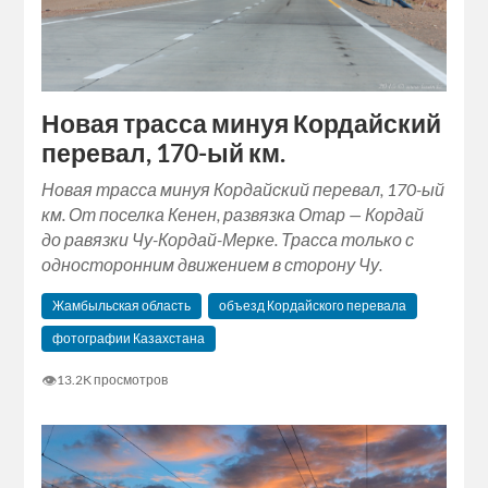
Новая трасса минуя Кордайский
перевал, 170-ый км.
Новая трасса минуя Кордайский перевал, 170-ый
км. От поселка Кенен, развязка Отар — Кордай
до равязки Чу-Кордай-Мерке. Трасса только с
односторонним движением в сторону Чу.
Жамбыльская область
объезд Кордайского перевала
фотографии Казахстана
👁
13.2K просмотров