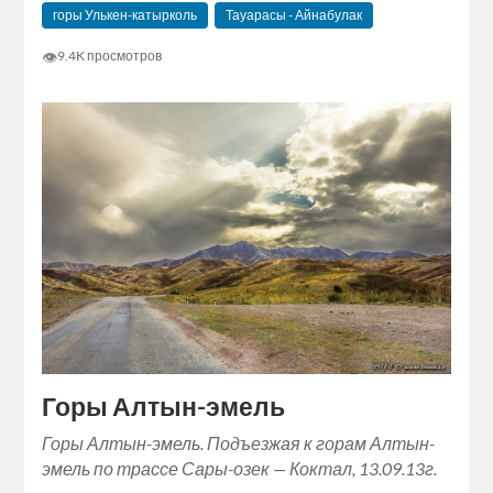
горы Улькен-катырколь
Тауарасы - Айнабулак
👁
9.4K просмотров
Горы Алтын-эмель
Горы Алтын-эмель. Подъезжая к горам Алтын-
эмель по трассе Сары-озек — Коктал, 13.09.13г.