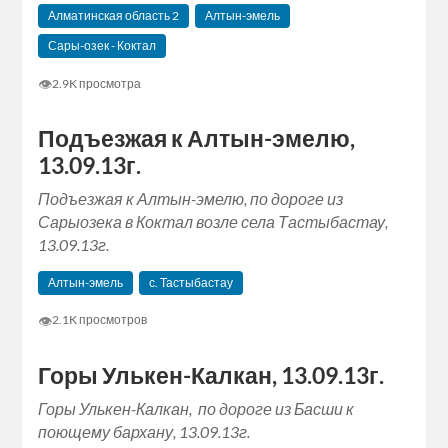
Алматинская область 2
Алтын-эмель
Сары-озек - Коктал
👁
2.9K просмотра
Подъезжая к Алтын-эмелю,
13.09.13г.
Подъезжая к Алтын-эмелю, по дороге из
Сарыозека в Коктал возле села Тастыбастау,
13.09.13г.
Алтын-эмель
с. Тастыбастау
👁
2.1K просмотров
Горы Улькен-Калкан, 13.09.13г.
Горы Улькен-Калкан, по дороге из Басши к
поющему бархану, 13.09.13г.