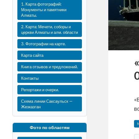
1. Карта фотографий:
Монументы и памятники
Алматы.
2. Карта: Мечети, соборы и
церкви Алматы и алм. области
3. Фотографии на карте.
Карта сайта
Книга отзывов и предложений.
0
Контакты
Репортажи и очерки.
«
Схема линии Саксаульск —
Жезказган
в
M
Фото по областям