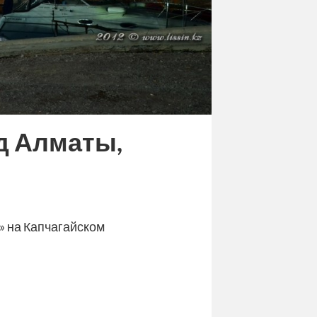
д Алматы,
» на Капчагайском