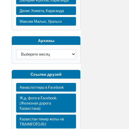
Валерий Фролов, Караганда
Денис Хомета, Караганда
Максим Малых, Уральск
Архивы
Ссылки друзей
Авиаспоттеры в Facebook
Ж.д. фото в Facebook.
(Железная дорога
Казахстана)
Казахстан темир жолы на
TRAINFOTO.RU