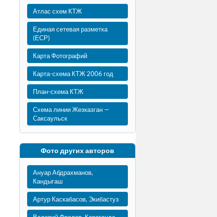
Атлас схем КТЖ
Единая сетевая разметка
(ЕСР)
Карта Фотографий
Карта-схема КТЖ 2006 год
План-схема КТЖ
Схема линии Жезказган —
Саксаульск
Фото других авторов
Ануар Абдрахманов,
Кандыгаш
Артур Каскабасов, Экибастуз