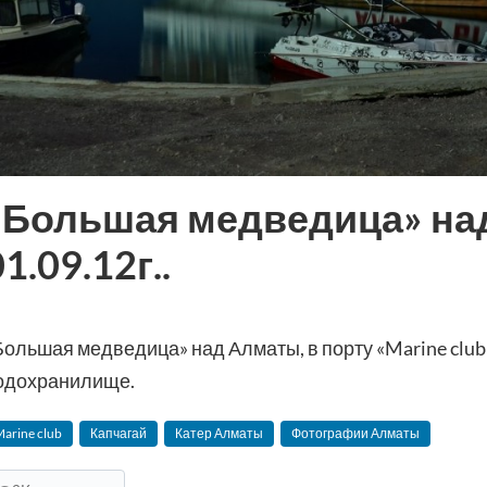
«Большая медведица» на
1.09.12г..
Большая медведица» над Алматы, в порту «Marine club
одохранилище.
arine club
Капчагай
Катер Алматы
Фотографии Алматы