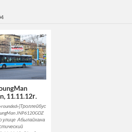
04
YoungMan
, 11.11.12г.
e=»rounded»]Троллейбус
YoungMan JNP6120GDZ
о улице Абылайхана
стический