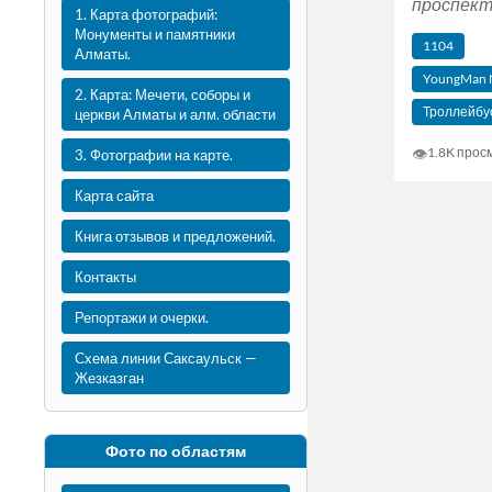
проспект),
1. Карта фотографий:
Монументы и памятники
1104
Алматы.
YoungMan 
2. Карта: Мечети, соборы и
Троллейбу
церкви Алматы и алм. области
👁
1.8K прос
3. Фотографии на карте.
Карта сайта
Книга отзывов и предложений.
Контакты
Репортажи и очерки.
Схема линии Саксаульск —
Жезказган
Фото по областям