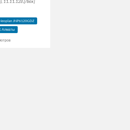
 11.11.12г.[/box]
Neoplan JNP6120GDZ
с Алматы
мотров