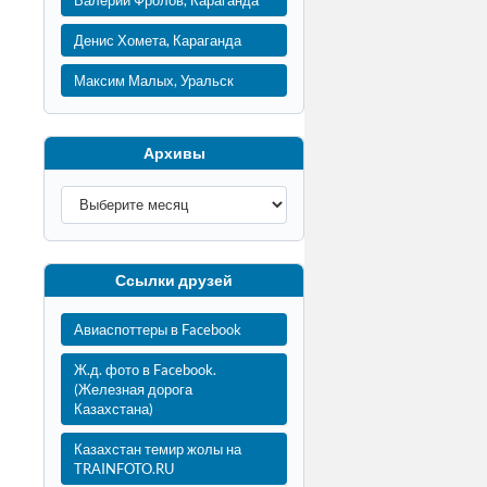
Валерий Фролов, Караганда
Денис Хомета, Караганда
Максим Малых, Уральск
Архивы
Ссылки друзей
Авиаспоттеры в Facebook
Ж.д. фото в Facebook.
(Железная дорога
Казахстана)
Казахстан темир жолы на
TRAINFOTO.RU