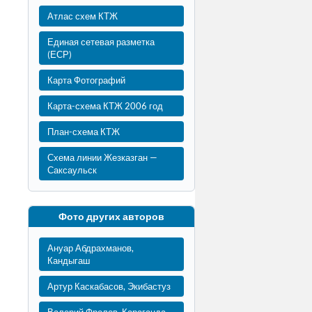
Атлас схем КТЖ
Единая сетевая разметка
(ЕСР)
Карта Фотографий
Карта-схема КТЖ 2006 год
План-схема КТЖ
Схема линии Жезказган —
Саксаульск
Фото других авторов
Ануар Абдрахманов,
Кандыгаш
Артур Каскабасов, Экибастуз