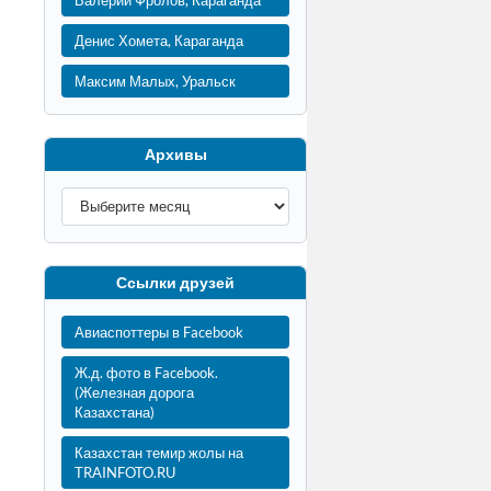
Валерий Фролов, Караганда
Денис Хомета, Караганда
Максим Малых, Уральск
Архивы
Ссылки друзей
Авиаспоттеры в Facebook
Ж.д. фото в Facebook.
(Железная дорога
Казахстана)
Казахстан темир жолы на
TRAINFOTO.RU