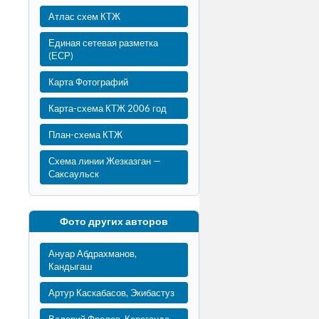
Атлас схем КТЖ
Единая сетевая разметка
(ЕСР)
Карта Фотографий
Карта-схема КТЖ 2006 год
План-схема КТЖ
Схема линии Жезказган —
Саксаульск
Фото других авторов
Ануар Абдрахманов,
Кандыгаш
Артур Каскабасов, Экибастуз