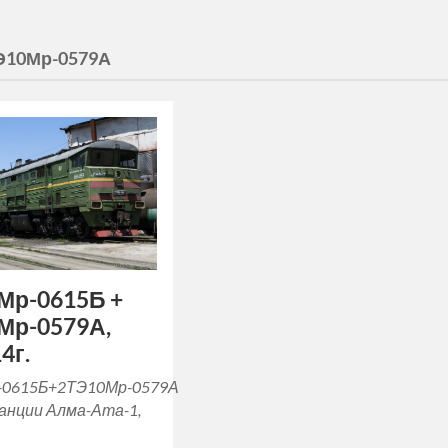
Э10Мр-0579А
Мр-0615Б +
Мр-0579А,
4г.
-0615Б+2ТЭ10Мр-0579А
танции Алма-Ата-1,