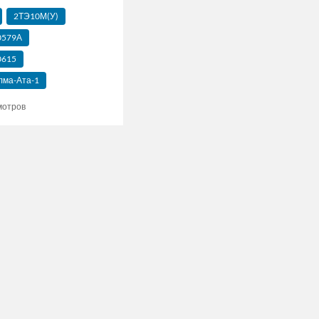
2ТЭ10М(У)
0579А
0615
лма-Ата-1
мотров