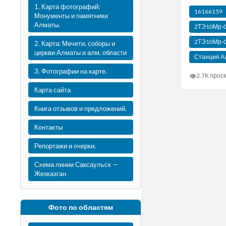
1. Карта фотографий:
16166159
Монументы и памятники
Алматы.
2ТЭ10Мр-
2ТЭ10Мр-
2. Карта: Мечети, соборы и
церкви Алматы и алм. области
Станция А
3. Фотографии на карте.
👁
2.7K прос
Карта сайта
Книга отзывов и предложений.
Контакты
Репортажи и очерки.
Схема линии Саксаульск —
Жезказган
Фото по областям