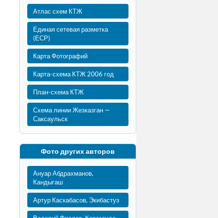
Атлас схем КТЖ
Единая сетевая разметка
(ЕСР)
Карта Фотографий
Карта-схема КТЖ 2006 год
План-схема КТЖ
Схема линии Жезказган —
Саксаульск
Фото других авторов
Ануар Абдрахманов,
Кандыгаш
Артур Каскабасов, Экибастуз