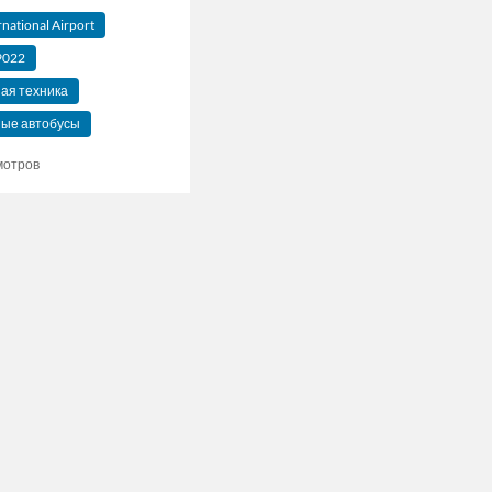
rnational Airport
9022
ая техника
ые автобусы
мотров