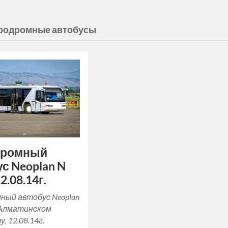
родромные автобусы
дромный
с Neoplan N
2.08.14г.
ный автобус Neoplan
в Алматинском
, 12.08.14г.