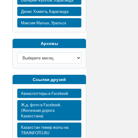
Валерий Фролов, Караганда
Денис Хомета, Караганда
Максим Малых, Уральск
Архивы
Ссылки друзей
Авиаспоттеры в Facebook
Ж.д. фото в Facebook.
(Железная дорога
Казахстана)
Казахстан темир жолы на
TRAINFOTO.RU