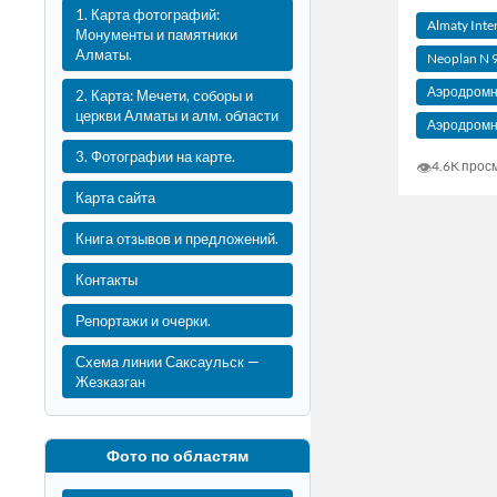
1. Карта фотографий:
Almaty Inte
Монументы и памятники
Алматы.
Neoplan N 
Аэродромн
2. Карта: Мечети, соборы и
церкви Алматы и алм. области
Аэродромн
3. Фотографии на карте.
👁
4.6K прос
Карта сайта
Книга отзывов и предложений.
Контакты
Репортажи и очерки.
Схема линии Саксаульск —
Жезказган
Фото по областям