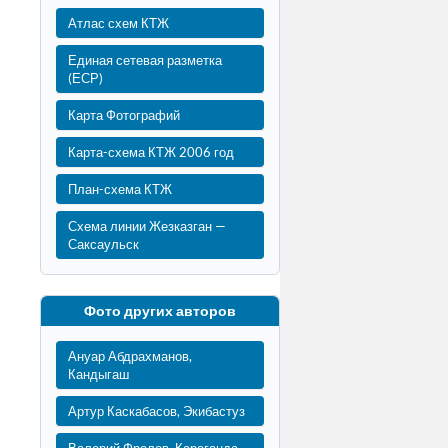
Атлас схем КТЖ
Единая сетевая разметка
(ЕСР)
Карта Фотографий
Карта-схема КТЖ 2006 год
План-схема КТЖ
Схема линии Жезказган —
Саксаульск
Фото других авторов
Ануар Абдрахманов,
Кандыгаш
Артур Каскабасов, Экибастуз