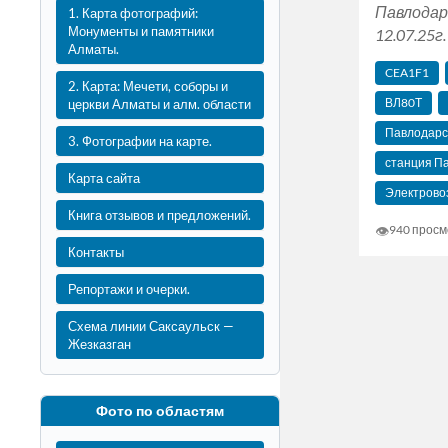
Павлодар
1. Карта фотографий:
Монументы и памятники
12.07.25г.
Алматы.
CEA1F1
2. Карта: Мечети, соборы и
ВЛ80Т
церкви Алматы и алм. области
Павлодарс
3. Фотографии на карте.
станция П
Карта сайта
Электрово
Книга отзывов и предложений.
👁
940 просм
Контакты
Репортажи и очерки.
Схема линии Саксаульск —
Жезказган
Фото по областям