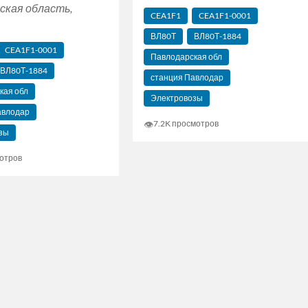
ская область,
CEA1F1
CEA1F1-0001
ВЛ80Т
ВЛ80Т-1884
CEA1F1-0001
Павлодарская обл
ВЛ80Т-1884
станция Павлодар
кая обл
Электровозы
авлодар
👁
7.2K просмотров
зы
отров