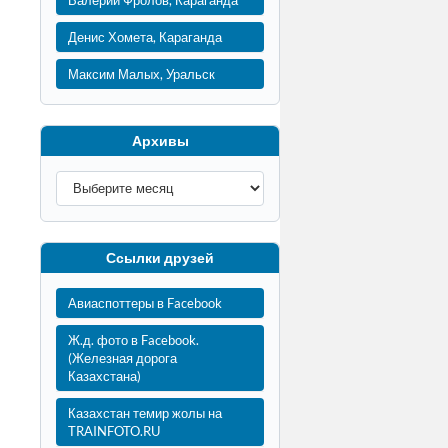
Валерий Фролов, Караганда
Денис Хомета, Караганда
Максим Малых, Уральск
Архивы
Ссылки друзей
Авиаспоттеры в Facebook
Ж.д. фото в Facebook.
(Железная дорога
Казахстана)
Казахстан темир жолы на
TRAINFOTO.RU