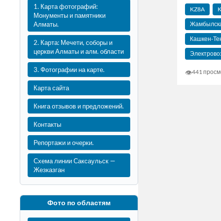
1. Карта фотографий:
KZ8A
K
Монументы и памятники
Жамбылска
Алматы.
Кашкен-Тен
2. Карта: Мечети, соборы и
церкви Алматы и алм. области
Электрово
3. Фотографии на карте.
👁
441 просм
Карта сайта
Книга отзывов и предложений.
Контакты
Репортажи и очерки.
Схема линии Саксаульск —
Жезказган
Фото по областям