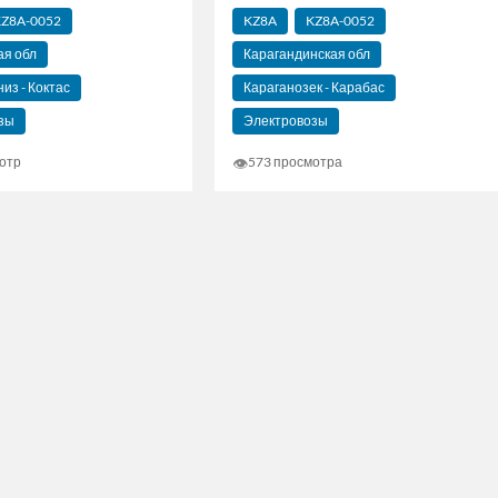
Z8A-0052
KZ8A
KZ8A-0052
я обл
Карагандинская обл
из - Коктас
Караганозек - Карабас
зы
Электровозы
👁
отр
573 просмотра