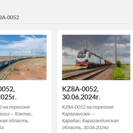
8A-0052
0052,
KZ8A-0052,
2025г.
30.06.2024г.
2 на перегоне
KZ8A-0052 на перегоне
ениз — Коктас,
Караганозек —
ая область,
Карабас, Карагандинская
5г.
область, 30.06.2024г.