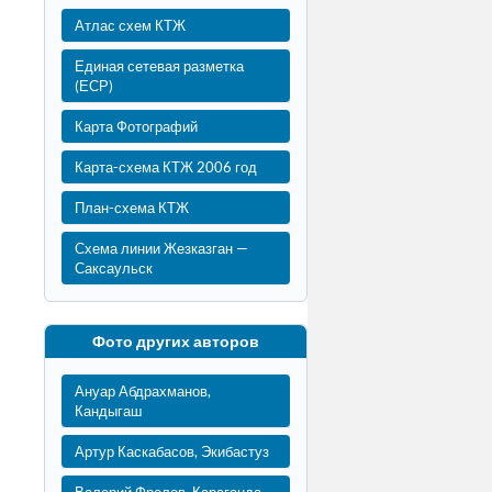
Атлас схем КТЖ
Единая сетевая разметка
(ЕСР)
Карта Фотографий
Карта-схема КТЖ 2006 год
План-схема КТЖ
Схема линии Жезказган —
Саксаульск
Фото других авторов
Ануар Абдрахманов,
Кандыгаш
Артур Каскабасов, Экибастуз