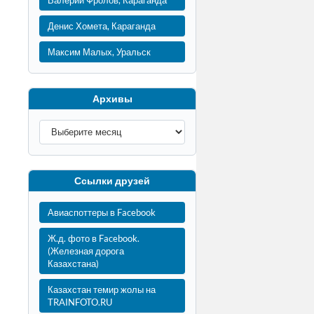
Валерий Фролов, Караганда
Денис Хомета, Караганда
Максим Малых, Уральск
Архивы
Ссылки друзей
Авиаспоттеры в Facebook
Ж.д. фото в Facebook.
(Железная дорога
Казахстана)
Казахстан темир жолы на
TRAINFOTO.RU