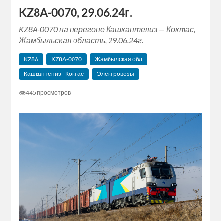
KZ8A-0070, 29.06.24г.
KZ8A-0070 на перегоне Кашкантениз — Коктас,
Жамбыльская область, 29.06.24г.
KZ8A
KZ8A-0070
Жамбылская обл
Кашкантениз - Коктас
Электровозы
👁
445 просмотров