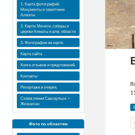
1. Карта фотографий:
Монументы и памятники
Алматы.
2. Карта: Мечети, соборы и
церкви Алматы и алм. области
3. Фотографии на карте.
Карта сайта
Книга отзывов и предложений.
Контакты
В
Репортажи и очерки.
1
Схема линии Саксаульск —
Жезказган
Фото по областям