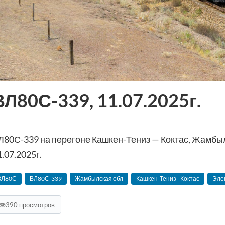
ВЛ80С-339, 11.07.2025г.
Л80С-339 на перегоне Кашкен-Тениз — Коктас, Жамбыл
1.07.2025г.
ВЛ80С
ВЛ80С-339
Жамбылская обл
Кашкен-Тениз - Коктас
Эле
👁
390 просмотров