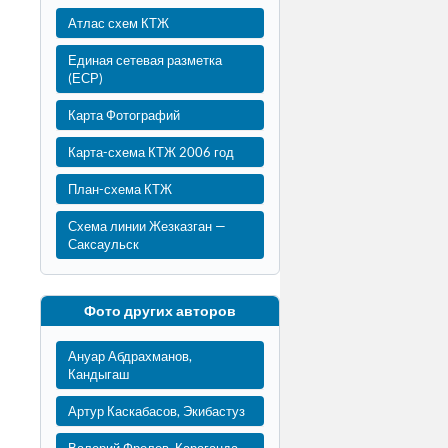
Атлас схем КТЖ
Единая сетевая разметка
(ЕСР)
Карта Фотографий
Карта-схема КТЖ 2006 год
План-схема КТЖ
Схема линии Жезказган —
Саксаульск
Фото других авторов
Ануар Абдрахманов,
Кандыгаш
Артур Каскабасов, Экибастуз