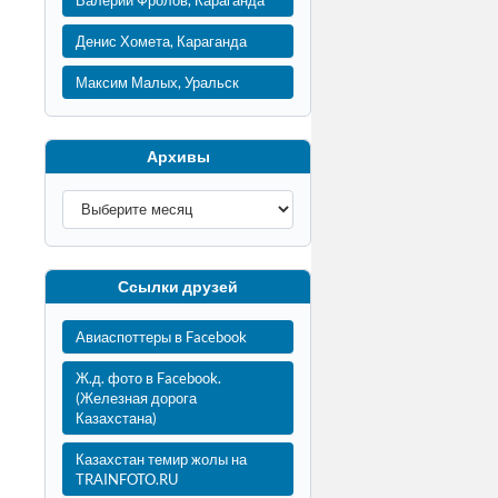
Валерий Фролов, Караганда
Денис Хомета, Караганда
Максим Малых, Уральск
Архивы
Ссылки друзей
Авиаспоттеры в Facebook
Ж.д. фото в Facebook.
(Железная дорога
Казахстана)
Казахстан темир жолы на
TRAINFOTO.RU