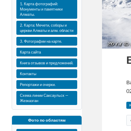
1. Карта фотографий:
Монументы и памятники
Алматы.
2. Карта: Мечети, соборы и
церкви Алматы и алм. области
3. Фотографии на карте.
Карта сайта
Книга отзывов и предложений.
Контакты
В
Репортажи и очерки.
02
Схема линии Саксаульск —
Жезказган
Фото по областям