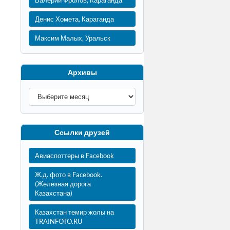
Валерий Фролов, Караганда
Денис Хомета, Караганда
Максим Малых, Уральск
Архивы
Ссылки друзей
Авиаспоттеры в Facebook
Ж.д. фото в Facebook.
(Железная дорога
Казахстана)
Казахстан темир жолы на
TRAINFOTO.RU