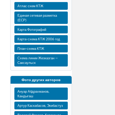
Атлас схем КТЖ
Единая сетевая разметка
(ЕСР)
Карта Фотографий
Карта-схема КТЖ 2006 год
План-схема КТЖ
Схема линии Жезказган —
Саксаульск
Фото других авторов
Ануар Абдрахманов,
Кандыгаш
Артур Каскабасов, Экибастуз