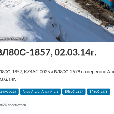
ВЛ80С-1857, 02.03.14г.
Л80С-1857, KZ4AC-0025 и ВЛ80С-2578 на перегоне Ал
.03.14г.
KZ4AC-0025
Алма-Ата-2 - Алма-Ата-1
ВЛ80С-1857
ВЛ80С-2578
👁
2K просмотров