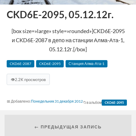
CKD6E-2095, 05.12.12г.
[box size=»large» style=»rounded»]CKD6E-2095
и CKD6E-2087 в депо на станции Алма-Ата-1,
05.12.12г.[/box]
CKD6E-2087
CKD6E-2095
Станция Алма-Ата-1
👁
2.2K просмотров
Понедельник 31 декабря 2012
в альбом
CKD6E-2095
← ПРЕДЫДУЩАЯ ЗАПИСЬ