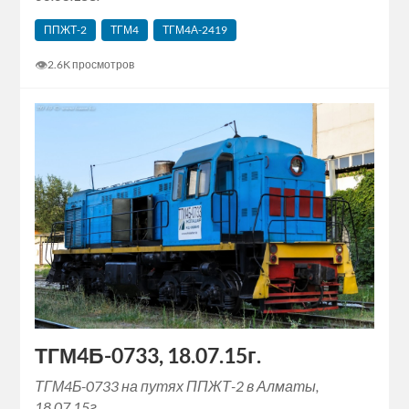
ППЖТ-2
ТГМ4
ТГМ4А-2419
👁
2.6K просмотров
ТГМ4Б-0733, 18.07.15г.
ТГМ4Б-0733 на путях ППЖТ-2 в Алматы,
18.07.15г.