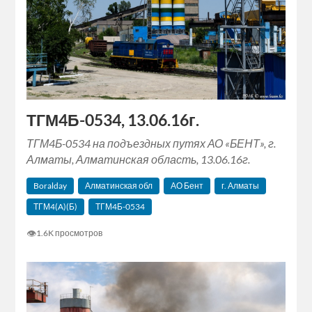
ТГМ4Б-0534, 13.06.16г.
ТГМ4Б-0534 на подъездных путях АО «БЕНТ», г.
Алматы, Алматинская область, 13.06.16г.
Boralday
Алматинская обл
АО Бент
г. Алматы
ТГМ4(A)(Б)
ТГМ4Б-0534
👁
1.6K просмотров