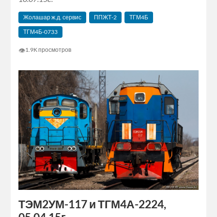
Жолашар ж.д. сервис
ППЖТ-2
ТГМ4Б
ТГМ4Б-0733
👁
1.9K просмотров
ТЭМ2УМ-117 и ТГМ4А-2224,