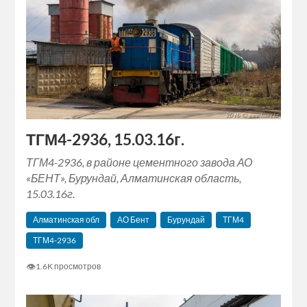
ТГМ4-2936, 15.03.16г.
ТГМ4-2936, в районе цементного завода АО
«БЕНТ», Бурундай, Алматинская область,
15.03.16г.
Алматинская обл
АО Бент
Бурундай
ТГМ4
ТГМ4-2936
👁
1.6K просмотров