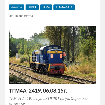
Алматы
ППЖТ
ТГМ4
ТГМ4А-2419
👁
1.7K просмотра
ТГМ4А-2419, 06.08.15г.
ТГМ4А-2419 на путях ППЖТ на ул. Серикова,
06.08.15г.