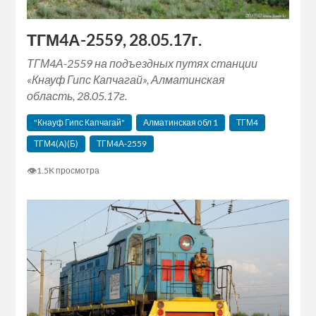
ТГМ4А-2559, 28.05.17г.
ТГМ4А-2559 на подъездных путях станции
«Кнауф Гипс Капчагай», Алматинская
область, 28.05.17г.
"Кнауф Гипс Капчагай"
Алматинская‬ обл 1
ТГМ4
ТГМ4(A)(Б)
ТГМ4А-2559
👁
1.5K просмотра