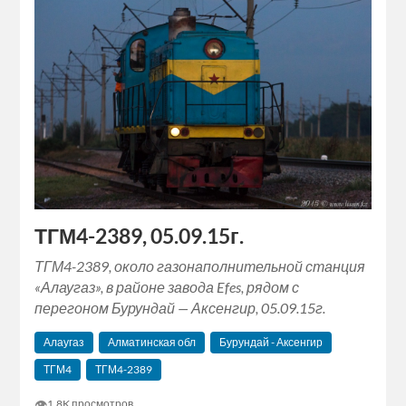
ТГМ4-2389, 05.09.15г.
ТГМ4-2389, около газонаполнительной станция
«Алаугаз», в районе завода Efes, рядом с
перегоном Бурундай — Аксенгир, 05.09.15г.
Алаугаз
Алматинская обл
Бурундай - Аксенгир
ТГМ4
ТГМ4-2389
👁
1.8K просмотров